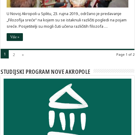
U Novoj Akropoli u Splitu, 23. rujna 2019., održano je predavanje
„Filozofija sreće“ na kojem su se istaknuli različiti pogledi na pojam
sreće. Posjetitelji su mogli čuti učena različitih filozofa …
Više »
1
2
»
Page 1 of 2
STUDIJSKI PROGRAM NOVE AKROPOLE