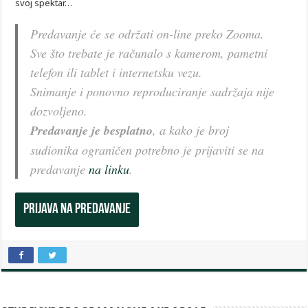
svoj spektar…
Predavanje će se održati on-line preko Zooma.
Sve što trebate je računalo s kamerom, pametni
telefon ili tablet i internetsku vezu.
Snimanje i ponovno reproduciranje sadržaja nije
dozvoljeno.
Predavanje je besplatno
, a kako je broj
sudionika ograničen potrebno je prijaviti se na
predavanje
na linku
.
Prijava na predavanje