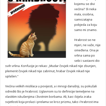
kojemu se divi
većina? Ili neka
mala, osobna,
samozatajna
pobjeda za koju
samo mi znamo.
Hrabrost se ne
mjeri, ne važe, nije
omeđena. Ona je
vrlina sama po
sebi i sastavni dio
svih vrlina. Konfucije je rekao: „Mudar čovjek nikad nije zbunjen,
plemenit čovjek nikad nije zabrinut, hrabar čovjek nikad nije
uplašen.“
Većina velikih mislilaca u povijesti, a i mnogi današnji, su pokušali
odrediti što je hrabrost. Uglavnom su to definicije temeljene na
vlastitim iskušenjima i životnim borbama. Ali, kao i bijela zraka
svjetlosti koja prolazi i prelama se kroz prizmu, tako i hrabrost ima