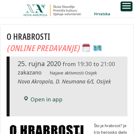
O HRABROSTI
(ONLINE PREDAVANJE)
25. rujna 2020
19:30
21:00
from
to
zakazano
Najave aktivnosti Osijek
Nova Akropola, D. Neumana 6/I, Osijek
Open in app
Što je hrabrost? Je
li to herojsko djelo