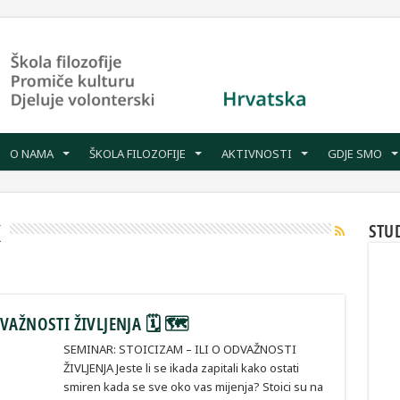
O NAMA
ŠKOLA FILOZOFIJE
AKTIVNOSTI
GDJE SMO
K
STU
DVAŽNOSTI ŽIVLJENJA 🗓 🗺
SEMINAR: STOICIZAM – ILI O ODVAŽNOSTI
ŽIVLJENJA Jeste li se ikada zapitali kako ostati
smiren kada se sve oko vas mijenja? Stoici su na