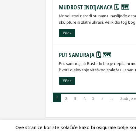
MUDROST INDIJANACA 🗓 🗺
Mnogi stari narodi su nam u naslijeđe ost
skulpture ili zlatni ukrasi. Velik dio tog b
Više »
PUT SAMURAJA 🗓 🗺
Put samuraja ili Bushido bio je nepisani mo
život i djelovanje viteškog staleža u Japan
Više »
1
2
3
4
5
»
...
Zadnje »
Ove stranice koriste kolačiće kako bi osigurale bolje kori
© Copyright 2026, Nova Akropola