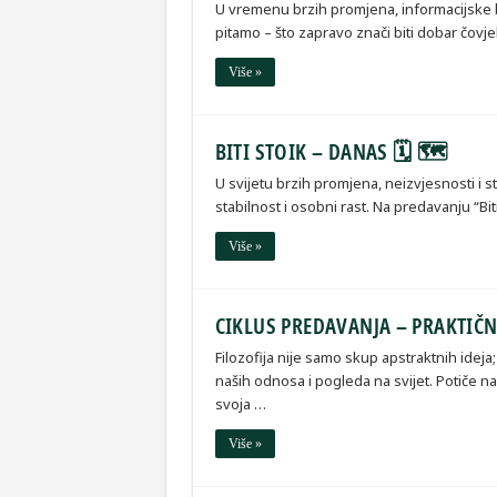
U vremenu brzih promjena, informacijske b
pitamo – što zapravo znači biti dobar čov
Više »
BITI STOIK – DANAS 🗓 🗺
U svijetu brzih promjena, neizvjesnosti i s
stabilnost i osobni rast. Na predavanju “Bi
Više »
CIKLUS PREDAVANJA – PRAKTIČN
Filozofija nije samo skup apstraktnih idej
naših odnosa i pogleda na svijet. Potiče 
svoja …
Više »