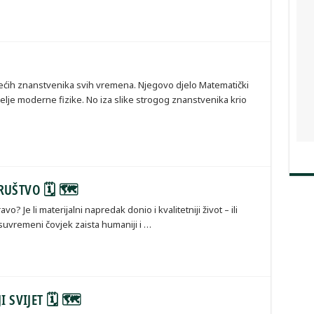
ćih znanstvenika svih vremena. Njegovo djelo Matematički
emelje moderne fizike. No iza slike strogog znanstvenika krio
DRUŠTVO 🗓 🗺
o? Je li materijalni napredak donio i kvalitetniji život – ili
 suvremeni čovjek zaista humaniji i …
I SVIJET 🗓 🗺