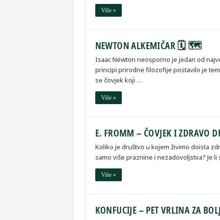
Više »
NEWTON ALKEMIČAR 🗓 🗺
Isaac Newton neosporno je jedan od najve
principi prirodne filozofije postavilo je t
se čovjek koji …
Više »
E. FROMM – ČOVJEK I ZDRAVO 
Koliko je društvo u kojem živimo doista zdrav
samo više praznine i nezadovoljstva? Je li
Više »
KONFUCIJE – PET VRLINA ZA BOLJ