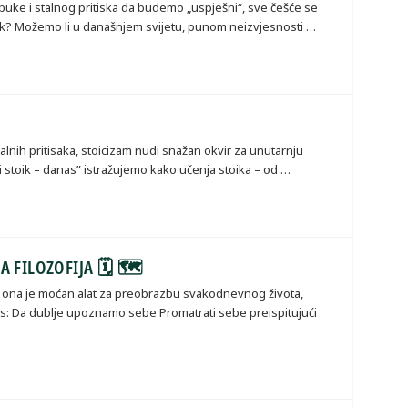
uke i stalnog pritiska da budemo „uspješni“, sve češće se
jek? Možemo li u današnjem svijetu, punom neizvjesnosti …
talnih pritisaka, stoicizam nudi snažan okvir za unutarnju
ti stoik – danas” istražujemo kako učenja stoika – od …
A FILOZOFIJA 🗓 🗺
a; ona je moćan alat za preobrazbu svakodnevnog života,
nas: Da dublje upoznamo sebe Promatrati sebe preispitujući