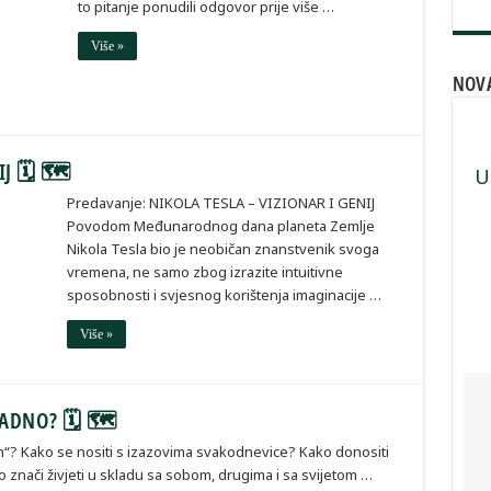
to pitanje ponudili odgovor prije više …
Više »
NOVA
IJ 🗓 🗺
U
Predavanje: NIKOLA TESLA – VIZIONAR I GENIJ
Povodom Međunarodnog dana planeta Zemlje
Nikola Tesla bio je neobičan znanstvenik svoga
vremena, ne samo zbog izrazite intuitivne
sposobnosti i svjesnog korištenja imaginacije …
Više »
KLADNO? 🗓 🗺
om“? Kako se nositi s izazovima svakodnevice? Kako donositi
to znači živjeti u skladu sa sobom, drugima i sa svijetom …