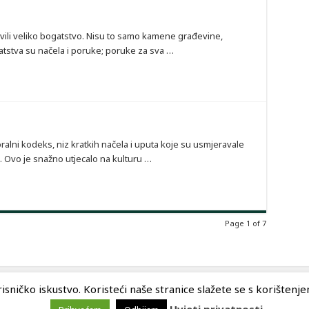
avili veliko bogatstvo. Nisu to samo kamene građevine,
ogatstva su načela i poruke; poruke za sva …
ralni kodeks, niz kratkih načela i uputa koje su usmjeravale
u. Ovo je snažno utjecalo na kulturu …
Page 1 of 7
sničko iskustvo. Koristeći naše stranice slažete se s korištenjem 