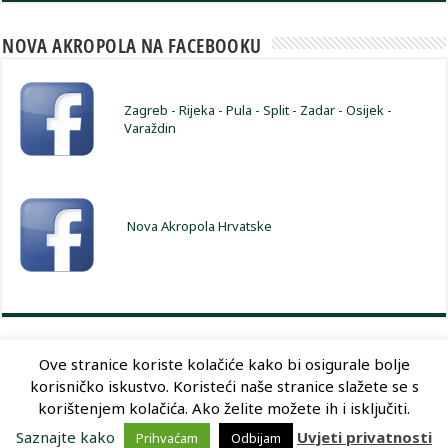
NOVA AKROPOLA NA FACEBOOKU
Zagreb
-
Rijeka
-
Pula
-
Split
-
Zadar
-
Osijek
-
Varaždin
Nova Akropola Hrvatske
Ove stranice koriste kolačiće kako bi osigurale bolje
korisničko iskustvo. Koristeći naše stranice slažete se s
Dizajn:
Optimum Dizajn
korištenjem kolačića. Ako želite možete ih i isključiti.
Saznajte kako
Uvjeti privatnosti
Prihvaćam
Odbijam
© Copyright 2026, Nova Akropola