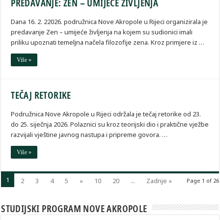
PREDAVANJE: ZEN – UMIJEĆE ŽIVLJENJA
Dana 16. 2. 22026. podružnica Nove Akropole u Rijeci organizirala je
predavanje Zen – umijeće življenja na kojem su sudionici imali
priliku upoznati temeljna načela filozofije zena. Kroz primjere iz …
Više »
TEČAJ RETORIKE
Podružnica Nove Akropole u Rijeci održala je tečaj retorike od 23.
do 25. siječnja 2026. Polaznici su kroz teorijski dio i praktične vježbe
razvijali vještine javnog nastupa i pripreme govora. …
Više »
1
2
3
4
5
»
10
20
...
Zadnje »
Page 1 of 26
STUDIJSKI PROGRAM NOVE AKROPOLE