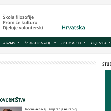
O NAMA
ŠKOLA FILOZOFIJE
AKTIVNOSTI
GDJE SMO
STU
 GOVORNIŠTVA
Trodnevni tečaj usmjeren je na razvoj