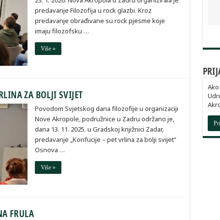
23. 1. 2026. Nova Akropola u Zadru organizirala je
predavanje Filozofija u rock glazbi. Kroz
predavanje obrađivane su rock pjesme koje
imaju filozofsku …
Više »
PRIJ
Ako 
LINA ZA BOLJI SVIJET
Udru
Akro
Povodom Svjetskog dana filozofije u organizaciji
Nove Akropole, podružnice u Zadru održano je,
Pr
dana 13. 11. 2025. u Gradskoj knjižnici Zadar,
predavanje „Konfucije – pet vrlina za bolji svijet“
Osnova …
Više »
NA FRULA