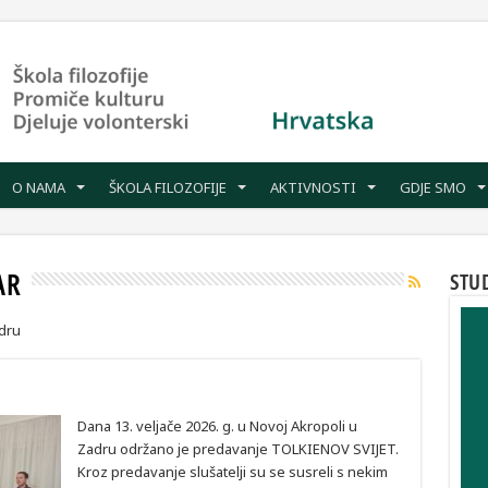
O NAMA
ŠKOLA FILOZOFIJE
AKTIVNOSTI
GDJE SMO
AR
STU
adru
Dana 13. veljače 2026. g. u Novoj Akropoli u
Zadru održano je predavanje TOLKIENOV SVIJET.
Kroz predavanje slušatelji su se susreli s nekim