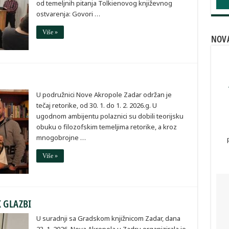
od temeljnih pitanja Tolkienovog književnog
ostvarenja: Govori …
Više »
NOVA
U podružnici Nove Akropole Zadar održan je
tečaj retorike, od 30. 1. do 1. 2. 2026.g. U
ugodnom ambijentu polaznici su dobili teorijsku
obuku o filozofskim temeljima retorike, a kroz
mnogobrojne …
Više »
K GLAZBI
U suradnji sa Gradskom knjižnicom Zadar, dana