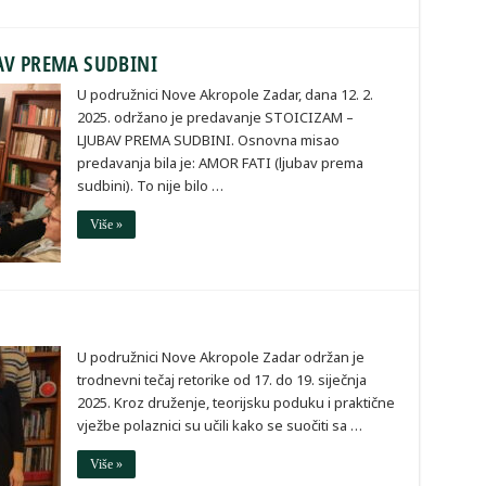
AV PREMA SUDBINI
U podružnici Nove Akropole Zadar, dana 12. 2.
2025. održano je predavanje STOICIZAM –
LJUBAV PREMA SUDBINI. Osnovna misao
predavanja bila je: AMOR FATI (ljubav prema
sudbini). To nije bilo …
Više »
U podružnici Nove Akropole Zadar održan je
trodnevni tečaj retorike od 17. do 19. siječnja
2025. Kroz druženje, teorijsku poduku i praktične
vježbe polaznici su učili kako se suočiti sa …
Više »