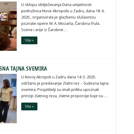
U sklopu obilježavanja Dana umjetnosti
podružnica Nove Akropole u Zadru, dana 18. 6.
2025., organizirala je glazbenu slušaonicu
poznate opere W. A. Mozarta, Čarobna frula.
Scene i arije iz Čarobne …
Više »
ESNA TAJNA SVEMIRA
U Novoj Akropoli u Zadru dana 14. 5. 2025.
održano je predavanje Zlatni rez – čudesna tajna
svemira. Posjetitelji su imali priliku upoznati
princip zlatnog reza, zlatne proporcije koje su …
Više »