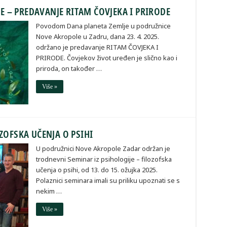
 – PREDAVANJE RITAM ČOVJEKA I PRIRODE
Povodom Dana planeta Zemlje u podružnice
Nove Akropole u Zadru, dana 23. 4. 2025.
održano je predavanje RITAM ČOVJEKA I
PRIRODE. Čovjekov život uređen je slično kao i
priroda, on također …
Više »
ZOFSKA UČENJA O PSIHI
U podružnici Nove Akropole Zadar održan je
trodnevni Seminar iz psihologije – filozofska
učenja o psihi, od 13. do 15. ožujka 2025.
Polaznici seminara imali su priliku upoznati se s
nekim …
Više »