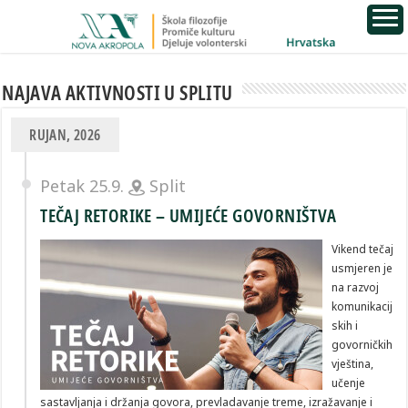
NAJAVA AKTIVNOSTI U SPLITU
RUJAN, 2026
Petak 25.9.
Split
TEČAJ RETORIKE – UMIJEĆE GOVORNIŠTVA
Vikend tečaj
usmjeren je
na razvoj
komunikacij
skih i
govorničkih
vještina,
učenje
sastavljanja i držanja govora, prevladavanje treme, izražavanje i