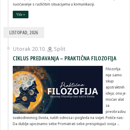
suočavanje s različitim situacijama u komunikaciji.
Više »
LISTOPAD, 2026
Utorak 20.10.
Split
CIKLUS PREDAVANJA – PRAKTIČNA FILOZOFIJA
Filozofija
nije samo
skup
apstraktnih
ideja; ona je
moćan alat
za
preobrazbu
svakodnevnog života, naših odnosa i pogleda na svijet. Potiče nas:
Da dublje upoznamo sebe Promatrati sebe preispitujući svoja …