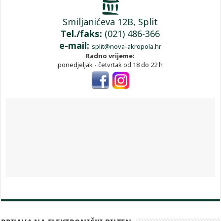
Smiljanićeva 12B, Split
Tel./faks:
(021) 486-366
e-mail:
split@nova-akropola.hr
Radno vrijeme:
ponedjeljak - četvrtak od 18 do 22 h