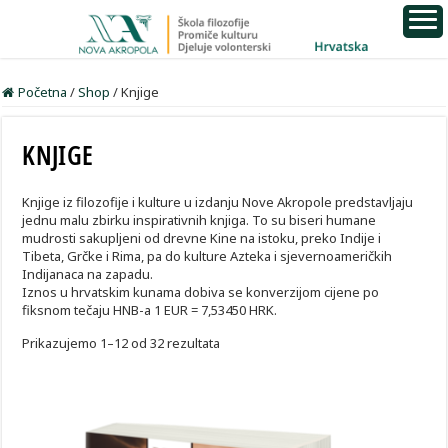
Početna
/
Shop
/
Knjige
KNJIGE
Knjige iz filozofije i kulture u izdanju Nove Akropole predstavljaju
jednu malu zbirku inspirativnih knjiga. To su biseri humane
mudrosti sakupljeni od drevne Kine na istoku, preko Indije i
Tibeta, Grčke i Rima, pa do kulture Azteka i sjevernoameričkih
Indijanaca na zapadu.
Iznos u hrvatskim kunama dobiva se konverzijom cijene po
fiksnom tečaju HNB-a 1 EUR = 7,53450 HRK.
Prikazujemo 1–12 od 32 rezultata