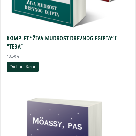
KOMPLET “ŽIVA MUDROST DREVNOG EGIPTA” I
“TEBA”
13,50
€
Dodaj u košaricu