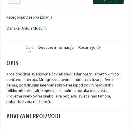
preporod
svjetla
količina
Kategorija:
Džepna izdanja
Oznaka:
Antun Musulin
Opis
Dodatne informacije
Recenzije (0)
OPIS
Kroz godišnje svetkovine čovjek slavi jedan vječni arhetip – mit o
sunčanom heroju. Mnoge svetkovine antičkih civilizacija žive i
danas, pod drugim imenom i skrivene ispod novih religijskih i
folklornih formi, ali je njihova simbolička poruka ostala ista.
Proljetna svetkovina simbolizira pobjedu svjetla nad tamom,
pobjedu života nad smrću.
POVEZANI PROIZVODI