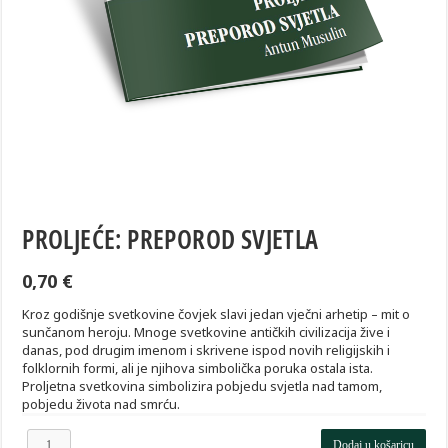
PROLJEĆE: PREPOROD SVJETLA
0,70
€
Kroz godišnje svetkovine čovjek slavi jedan vječni arhetip – mit o
sunčanom heroju. Mnoge svetkovine antičkih civilizacija žive i
danas, pod drugim imenom i skrivene ispod novih religijskih i
folklornih formi, ali je njihova simbolička poruka ostala ista.
Proljetna svetkovina simbolizira pobjedu svjetla nad tamom,
pobjedu života nad smrću.
Proljeće:
Dodaj u košaricu