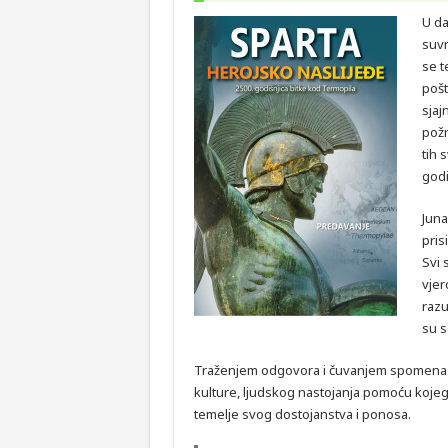
U da
suvr
se t
pošt
sjajn
požr
tih 
godi
Juna
pris
Svi 
vjer
razu
su s
Traženjem odgovora i čuvanjem spomena n
kulture, ljudskog nastojanja pomoću kojeg 
temelje svog dostojanstva i ponosa.