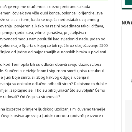
našnje vrijeme otuđenosti i dezorijentiranosti kada
emeni čovjek sve više gubi konce, oslonce i orijentire, sve
eže snalazi i tone, kada se osjeća nedostatak uzajamnog
NOVA
ovanja i povjerenja, kako na razini pojedinaca tako i država,
i primjeri jedinstva, vrline i junaštva, prijateljstva i
tvovnosti mogu nam poslužiti kao svjetionici nade. Jedan od
svjetionika je Sparta o kojoj će biti riječ kroz obilježavanje 2500
šnjice od jedne od najpoznatijih europskih bitaka u povijesti.
ci kod Termopila bili su odlučni obaviti svoju dužnost, bez
ile. Suočeni s neizbježnom i sigurnom smrću, nisu ustuknuli.
se ljudi boje smrti, ali zbog kakvog odgoja, učenja ili
ovanja su oni tako odlučno odbacili strah? Da bismo to dublje
mjeli, zapitajmo se: Tko su bili ti junaci? Što su voljeli? Čemu
e radovali? Od čega su strahovali?
a izuzetne primjere ljudskog uzdizanja mi čuvamo temelje
čovjek ostvaruje svoju ljudsku prirodu i potvrđuje izvore i