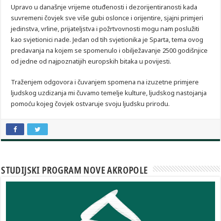
Upravo u današnje vrijeme otuđenosti i dezorijentiranosti kada
suvremeni čovjek sve više gubi oslonce i orijentire, sjajni primjeri
jedinstva, vrline, prijateljstva i požrtvovnosti mogu nam poslužiti
kao svjetionici nade. Jedan od tih svjetionika je Sparta, tema ovog
predavanja na kojem se spomenulo i obilježavanje 2500 godišnjice
od jedne od najpoznatijih europskih bitaka u povijesti.
Traženjem odgovora i čuvanjem spomena na izuzetne primjere
ljudskog uzdizanja mi čuvamo temelje kulture, ljudskog nastojanja
pomoću kojeg čovjek ostvaruje svoju ljudsku prirodu.
STUDIJSKI PROGRAM NOVE AKROPOLE