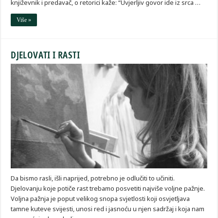
književnik i predavač, o retorici kaže: “Uvjerljiv govor ide iz srca …
Više »
DJELOVATI I RASTI
Da bismo rasli, išli naprijed, potrebno je odlučiti to učiniti.
Djelovanju koje potiče rast trebamo posvetiti najviše voljne pažnje.
Voljna pažnja je poput velikog snopa svjetlosti koji osvjetljava
tamne kuteve svijesti, unosi red i jasnoću u njen sadržaj i koja nam