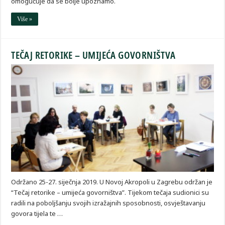
omogućuje da se bolje upoznamo.
Više »
TEČAJ RETORIKE – UMIJEĆA GOVORNIŠTVA
Održano 25-27. siječnja 2019. U Novoj Akropoli u Zagrebu održan je
“Tečaj retorike – umijeća govorništva”. Tijekom tečaja sudionici su
radili na poboljšanju svojih izražajnih sposobnosti, osvještavanju
govora tijela te …