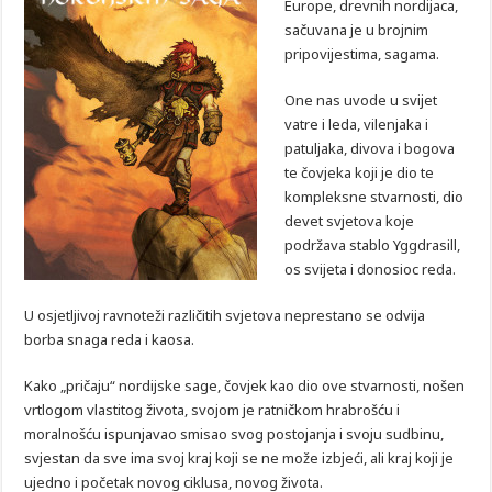
Europe, drevnih nordijaca,
sačuvana je u brojnim
pripovijestima, sagama.
One nas uvode u svijet
vatre i leda, vilenjaka i
patuljaka, divova i bogova
te čovjeka koji je dio te
kompleksne stvarnosti, dio
devet svjetova koje
podržava stablo Yggdrasill,
os svijeta i donosioc reda.
U osjetljivoj ravnoteži različitih svjetova neprestano se odvija
borba snaga reda i kaosa.
Kako „pričaju“ nordijske sage, čovjek kao dio ove stvarnosti, nošen
vrtlogom vlastitog života, svojom je ratničkom hrabrošću i
moralnošću ispunjavao smisao svog postojanja i svoju sudbinu,
svjestan da sve ima svoj kraj koji se ne može izbjeći, ali kraj koji je
ujedno i početak novog ciklusa, novog života.