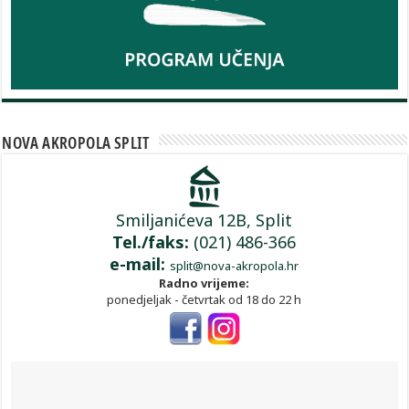
NOVA AKROPOLA SPLIT
Smiljanićeva 12B, Split
Tel./faks:
(021) 486-366
e-mail:
split@nova-akropola.hr
Radno vrijeme:
ponedjeljak - četvrtak od 18 do 22 h