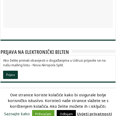
PRIJAVA NA ELEKTRONIČKI BILTEN
Ako želite primati obavijesti o događanjima u Udruzi prijavite se na
našu mailing listu - Nova Akropola Split.
Prijava
Ove stranice koriste kolačiće kako bi osigurale bolje
korisničko iskustvo. Koristeći naše stranice slažete se s
Dizajn:
Optimum Dizajn
korištenjem kolačića. Ako želite možete ih i isključiti.
Saznajte kako
Uvjeti privatnosti
Prihvaćam
Odbijam
© Copyright 2026, Nova Akropola