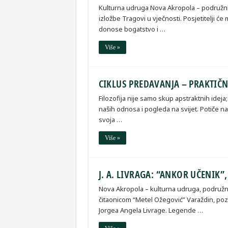
Kulturna udruga Nova Akropola – podružni
izložbe Tragovi u vječnosti. Posjetitelji ć
donose bogatstvo i …
Više »
CIKLUS PREDAVANJA – PRAKTIČN
Filozofija nije samo skup apstraktnih idej
naših odnosa i pogleda na svijet. Potiče 
svoja …
Više »
J. A. LIVRAGA: “ANKOR UČENIK”
Nova Akropola – kulturna udruga, podružni
čitaonicom “Metel Ožegović” Varaždin, poz
Jorgea Angela Livrage. Legende …