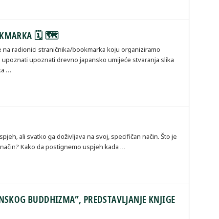
OKMARKA 🗓 🗺
se na radionici straničnika/bookmarka koju organiziramo
 upoznati upoznati drevno japansko umijeće stvaranja slika
ka …
pjeh, ali svatko ga doživljava na svoj, specifičan način. Što je
n način? Kako da postignemo uspjeh kada …
ANSKOG BUDDHIZMA”, PREDSTAVLJANJE KNJIGE