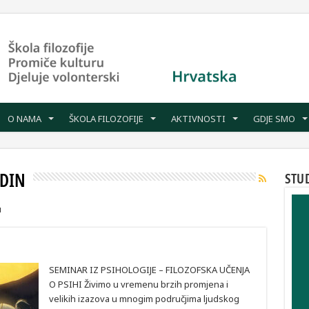
O NAMA
ŠKOLA FILOZOFIJE
AKTIVNOSTI
GDJE SMO
ŽDIN
STU
u
SEMINAR IZ PSIHOLOGIJE – FILOZOFSKA UČENJA
O PSIHI Živimo u vremenu brzih promjena i
velikih izazova u mnogim područjima ljudskog