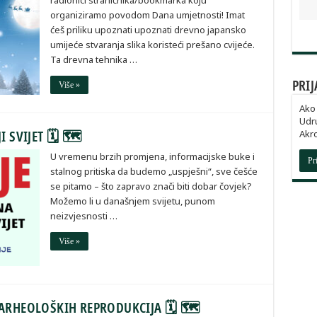
radionici straničnika/bookmarka koju
organiziramo povodom Dana umjetnosti! Imat
ćeš priliku upoznati upoznati drevno japansko
umijeće stvaranja slika koristeći prešano cvijeće.
Ta drevna tehnika …
PRIJ
Više »
Ako 
Udru
I SVIJET 🗓 🗺
Akro
U vremenu brzih promjena, informacijske buke i
Pr
stalnog pritiska da budemo „uspješni“, sve češće
se pitamo – što zapravo znači biti dobar čovjek?
Možemo li u današnjem svijetu, punom
neizvjesnosti …
Više »
A ARHEOLOŠKIH REPRODUKCIJA 🗓 🗺