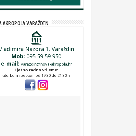
A AKROPOLA VARAŽDIN
Vladimira Nazora 1, Varaždin
Mob:
095 59 59 950
e-mail:
varazdin@nova-akropola.hr
Ljetno radno vrijeme:
utorkom i petkom od 19:30 do 21:30 h