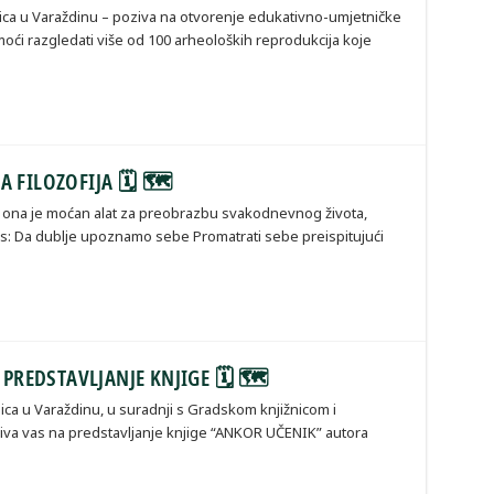
ca u Varaždinu – poziva na otvorenje edukativno-umjetničke
e moći razgledati više od 100 arheoloških reprodukcija koje
A FILOZOFIJA 🗓 🗺
a; ona je moćan alat za preobrazbu svakodnevnog života,
nas: Da dublje upoznamo sebe Promatrati sebe preispitujući
, PREDSTAVLJANJE KNJIGE 🗓 🗺
ca u Varaždinu, u suradnji s Gradskom knjižnicom i
iva vas na predstavljanje knjige “ANKOR UČENIK” autora