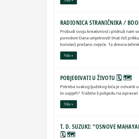
Više »
RADIONICA STRANIČNIKA / BO
Probudi svoju kreativnost i pridruži nam 
povodom Dana umjetnosti! Imat ćeš priliku
koristeći prešano cvijeće. Ta drevna tehni
Više »
POBJEĐIVATI U ŽIVOTU 🗓 🗺
Potreba svakog ljudskog bića je ostvariti us
to uspjeh? Tražimo li pobjedu na isprava
Više »
T. D. SUZUKI: “OSNOVE MAHAY
🗓 🗺