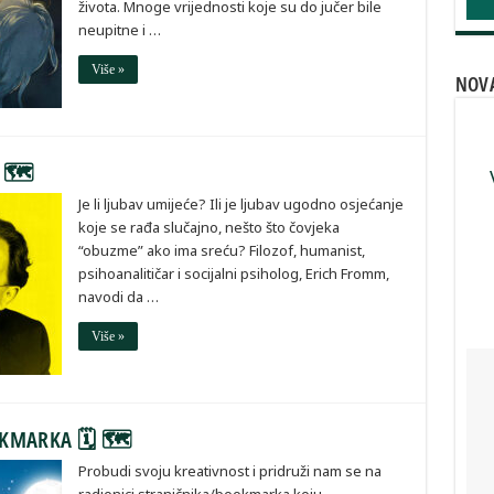
života. Mnoge vrijednosti koje su do jučer bile
neupitne i …
Više »
NOV
 🗺
Je li ljubav umijeće? Ili je ljubav ugodno osjećanje
koje se rađa slučajno, nešto što čovjeka
“obuzme” ako ima sreću? Filozof, humanist,
psihoanalitičar i socijalni psiholog, Erich Fromm,
navodi da …
Više »
OKMARKA 🗓 🗺
Probudi svoju kreativnost i pridruži nam se na