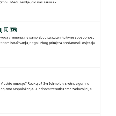
račimo u Međuzemlje, dio nas zauvijek …
IJ 🗓 🗺
svoga vremena, ne samo zbog izrazite intuitivne sposobnosti
venom istraživanju, nego i zbog primjera predanosti i osjećaja
lastite emocije? Reakcije? Svi želimo biti sretni, sigurni u
jenjamo raspoloženja. U jednom trenutku smo zadovoljni, a