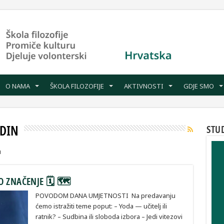
O NAMA
ŠKOLA FILOZOFIJE
AKTIVNOSTI
GDJE SMO
ŽDIN
STU
u
O ZNAČENJE 🗓 🗺
POVODOM DANA UMJETNOSTI Na predavanju
ćemo istražiti teme poput: – Yoda — učitelj ili
ratnik? – Sudbina ili sloboda izbora – Jedi vitezovi