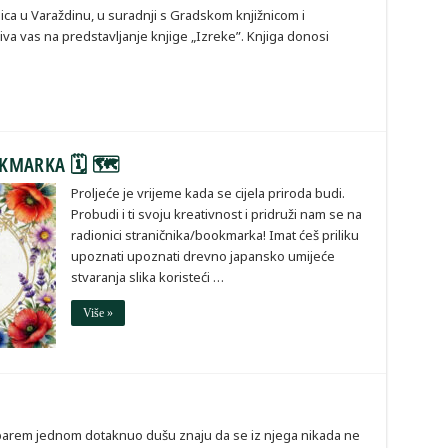
ca u Varaždinu, u suradnji s Gradskom knjižnicom i
va vas na predstavljanje knjige „Izreke”. Knjiga donosi
OKMARKA 🗓 🗺
Proljeće je vrijeme kada se cijela priroda budi.
Probudi i ti svoju kreativnost i pridruži nam se na
radionici straničnika/bookmarka! Imat ćeš priliku
upoznati upoznati drevno japansko umijeće
stvaranja slika koristeći …
Više »
t barem jednom dotaknuo dušu znaju da se iz njega nikada ne