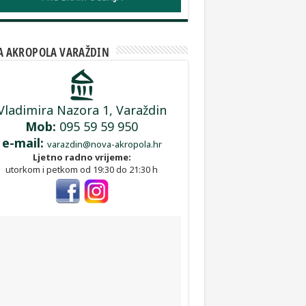
A AKROPOLA VARAŽDIN
Vladimira Nazora 1, Varaždin
Mob:
095 59 59 950
e-mail:
varazdin@nova-akropola.hr
Ljetno radno vrijeme:
utorkom i petkom od 19:30 do 21:30 h