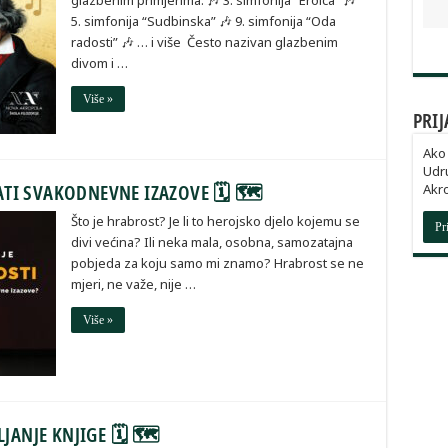
glazbenim primjerima: 🎶 3. simfonija “Eroica” 🎶
5. simfonija “Sudbinska” 🎶 9. simfonija “Oda
radosti” 🎶 … i više Često nazivan glazbenim
divom i …
Više »
PRIJ
Ako 
Udru
TI SVAKODNEVNE IZAZOVE 🗓 🗺
Akro
Što je hrabrost? Je li to herojsko djelo kojemu se
Pr
divi većina? Ili neka mala, osobna, samozatajna
pobjeda za koju samo mi znamo? Hrabrost se ne
mjeri, ne važe, nije …
Više »
LJANJE KNJIGE 🗓 🗺