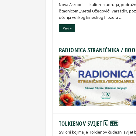
Nova Akropola – kulturna udruga, podružni
čitaonicom „Metel Ožegović” Varaždin, pozi
učenja velikog kineskog filozofa …
Više »
RADIONICA STRANIČNIKA / BO
TOLKIENOV SVIJET 🗓 🗺
Svi oni kojima je Tolkienov čudesni svije