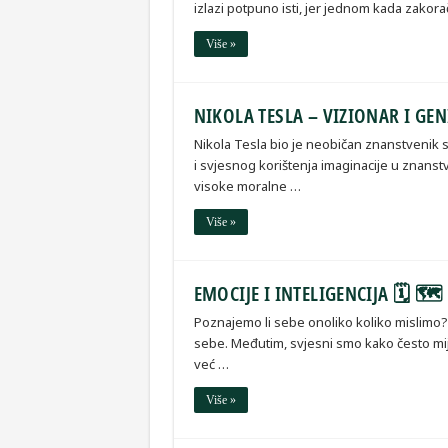
izlazi potpuno isti, jer jednom kada zako
Više »
NIKOLA TESLA – VIZIONAR I GEN
Nikola Tesla bio je neobičan znanstvenik 
i svjesnog korištenja imaginacije u znanst
visoke moralne …
Više »
EMOCIJE I INTELIGENCIJA 🗓 🗺
Poznajemo li sebe onoliko koliko mislimo? V
sebe. Međutim, svjesni smo kako često mi
već …
Više »