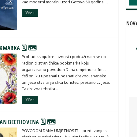
kao moderni moralni uzori Gotovo 50 godina …
Više »
NOV
OKMARKA 🗓 🗺
Probudi svoju kreativnost i pridruži nam se na
radionici straničnika/bookmarka koju
organiziramo povodom Dana umjetnosti! Imat
ćeš priliku upoznati upoznati drevno japansko
umijeće stvaranja slika koristeći prešano cvijeće.
Ta drevna tehnika …
Više »
VAN BEETHOVENA 🗓 🗺
POVODOM DANA UMJETNOSTI – predavanje s