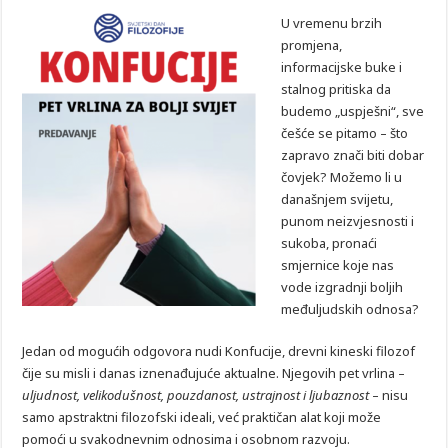
U vremenu brzih
promjena,
informacijske buke i
stalnog pritiska da
budemo „uspješni“, sve
češće se pitamo – što
zapravo znači biti dobar
čovjek? Možemo li u
današnjem svijetu,
punom neizvjesnosti i
sukoba, pronaći
smjernice koje nas
vode izgradnji boljih
međuljudskih odnosa?
Jedan od mogućih odgovora nudi Konfucije, drevni kineski filozof
čije su misli i danas iznenađujuće aktualne. Njegovih pet vrlina –
uljudnost, velikodušnost, pouzdanost, ustrajnost i ljubaznost
– nisu
samo apstraktni filozofski ideali, već praktičan alat koji može
pomoći u svakodnevnim odnosima i osobnom razvoju.