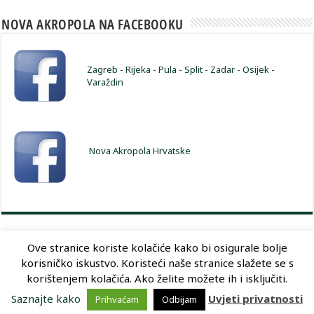
NOVA AKROPOLA NA FACEBOOKU
Zagreb
-
Rijeka
-
Pula
-
Split
-
Zadar
-
Osijek
-
Varaždin
Nova Akropola Hrvatske
Ove stranice koriste kolačiće kako bi osigurale bolje
korisničko iskustvo. Koristeći naše stranice slažete se s
Dizajn:
Optimum Dizajn
korištenjem kolačića. Ako želite možete ih i isključiti.
Saznajte kako
Uvjeti privatnosti
Prihvaćam
Odbijam
© Copyright 2026, Nova Akropola