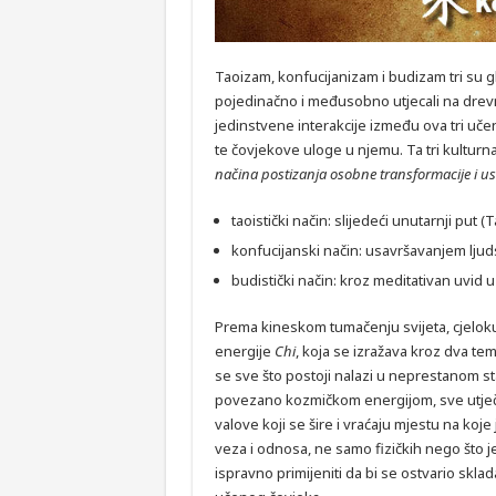
Taoizam, konfucijanizam i budizam tri su gl
pojedinačno i međusobno utjecali na drevn
jedinstvene interakcije između ova tri uče
te čovjekove uloge u njemu. Ta tri kulturna 
načina postizanja osobne transformacije i u
taoistički način: slijedeći unutarnji put (
konfucijanski način: usavršavanjem ljuds
budistički način: kroz meditativan uvid 
Prema kineskom tumačenju svijeta, cjelo
energije
Chi
, koja se izražava kroz dva tem
se sve što postoji nalazi u neprestanom 
povezano kozmičkom energijom, sve utječ
valove koji se šire i vraćaju mjestu na ko
veza i odnosa, ne samo fizičkih nego što je 
ispravno primijeniti da bi se ostvario sklad