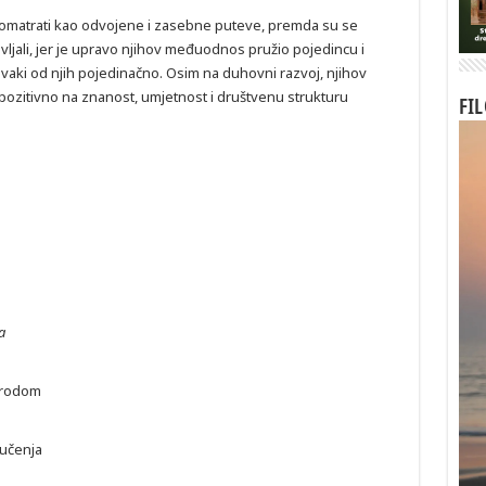
promatrati kao odvojene i zasebne puteve, premda su se
ali, jer je upravo njihov međuodnos pružio pojedincu i
svaki od njih pojedinačno. Osim na duhovni razvoj, njihov
pozitivno na znanost, umjetnost i društvenu strukturu
FI
a
irodom
 učenja