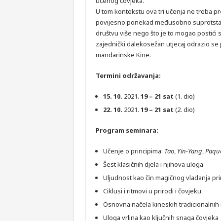
učenog čovjeka.
U tom kontekstu ova tri učenja ne treba 
povijesno ponekad međusobno suprotstavlj
društvu više nego što je to mogao postići 
zajednički dalekosežan utjecaj odrazio se 
mandarinske Kine.
Termini održavanja:
15. 10.
2021.
19 – 21 sat
(1. dio)
22. 10.
2021.
19 – 21 sat
(2. dio)
Program seminara:
Učenje o principima:
Tao
,
Yin-Yang
,
Paqu
Šest klasičnih djela i njihova uloga
Uljudnost kao čin magičnog vladanja pr
Ciklusi i ritmovi u prirodi i čovjeku
Osnovna načela kineskih tradicionalnih
Uloga vrlina kao ključnih snaga čovjeka