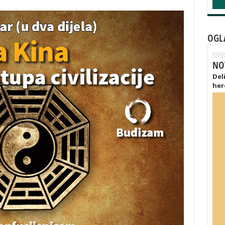
OGL
NO
Del
her