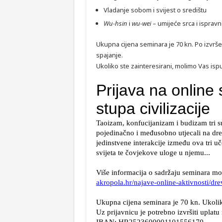
Vladanje sobom i svijest o središtu
Wu-hsin
i
wu-wei
– umijeće srca i isprav
Ukupna cijena seminara je 70 kn. Po izvrše
spajanje.
Ukoliko ste zainteresirani, molimo Vas ispu