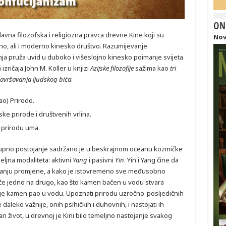
ON
avna filozofska i religiozna pravca drevne Kine koji su
Nov
o, ali i moderno kinesko društvo. Razumijevanje
nja pruža uvid u duboko i višeslojno kinesko poimanje svijeta
izričaja John M. Koller u knjizi
Azijske filozofije
sažima kao
tri
savršavanja ljudskog bića
:
Tao) Prirode.
ke prirode i društvenih vrlina.
u prirodu uma.
kupno postojanje sadržano je u beskrajnom oceanu kozmičke
eljna modaliteta: aktivni
Yang
i pasivni
Yin
. Yin i Yang čine da
stanju promjene, a kako je istovremeno sve međusobno
e jedno na drugo, kao što kamen bačen u vodu stvara
je je kamen pao u vodu. Upoznati prirodu uzročno-posljedičnih
daleko važnije, onih psihičkih i duhovnih, i nastojati ih
an život, u drevnoj je Kini bilo temeljno nastojanje svakog