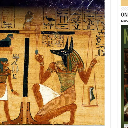
ON
Nov