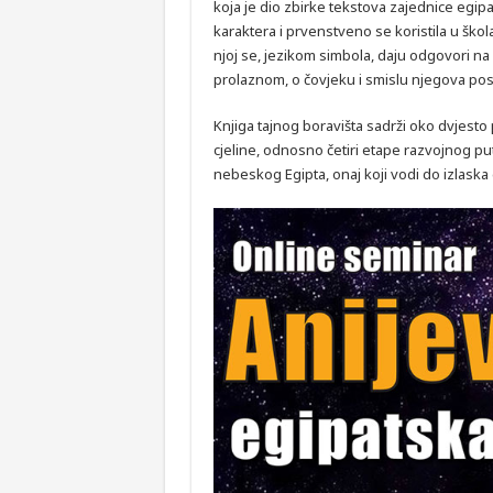
koja je dio zbirke tekstova zajednice egipa
karaktera i prvenstveno se koristila u školam
njoj se, jezikom simbola, daju odgovori na n
prolaznom, o čovjeku i smislu njegova po
Knjiga tajnog boravišta sadrži oko dvjesto
cjeline, odnosno četiri etape razvojnog put
nebeskog Egipta, onaj koji vodi do izlaska