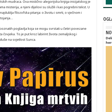
tskih mudraca. Ova mistično-alegorijska knjiga inicijatskog je
a misterija, a njeni dijelovi su služili i kao pogrebni tekst. U
ajdublja filozofska pitanja: o životu i smrti, o vječnom i
OGL
stojanja…
 poznatih poglavlja koja se mogu svrstati u četiri povezane
NO
a čovjeka. To je put kroz labirint života zemaljskog i
Del
 duše na svjetlost Sunca.
her