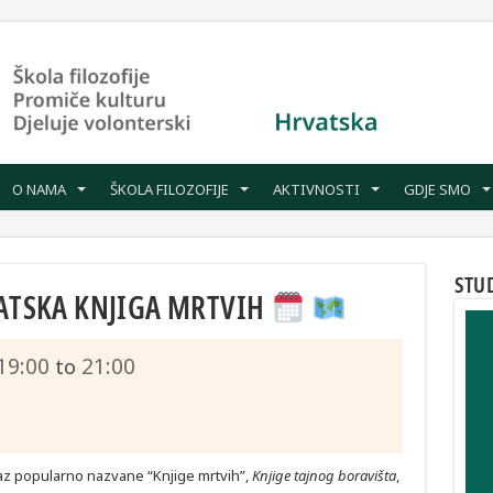
O NAMA
ŠKOLA FILOZOFIJE
AKTIVNOSTI
GDJE SMO
STU
PATSKA KNJIGA MRTVIH
19:00
21:00
to
rikaz popularno nazvane “Knjige mrtvih”,
Knjige tajnog boravišta
,