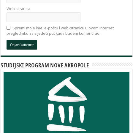
Web-stranica
Spremi moje ime, e-poštu i web-stranicu u ovom internet
pregledniku za sljedeći put kada budem komentirao.
STUDIJSKI PROGRAM NOVE AKROPOLE