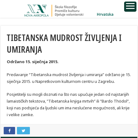
TIBETANSKA MUDROST ŽIVLJENJA I
UMIRANJA
Održano 15. siječnja 2015.
Predavanje “Tibetanska mudrost življenja i umiranja” održano je 15.
siječnja 2015. u Napretkovom kulturnom centru u Zagrebu.
Posjetitelji su mogli doznati na što nas upućuje jedan od najstarijih
lamaističkih tekstova, ”Tibetanska knjiga mrtvih” ili ”Bardo Thödol”,
koji nas podsjeća da ljudski um ima neslućene mogućnosti, ali krije
i velike zamke.