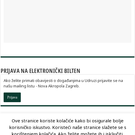
PRIJAVA NA ELEKTRONIČKI BILTEN
Ako želite primati obavijesti o događanjima u Udruzi prijavite se na
našu mailing listu - Nova Akropola Zagreb.
Prijava
Ove stranice koriste kolačiće kako bi osigurale bolje
korisničko iskustvo. Koristeći naše stranice slažete se s
Dizajn:
Optimum Dizajn
korištenjem kolačića. Ako želite možete ih i isključiti.