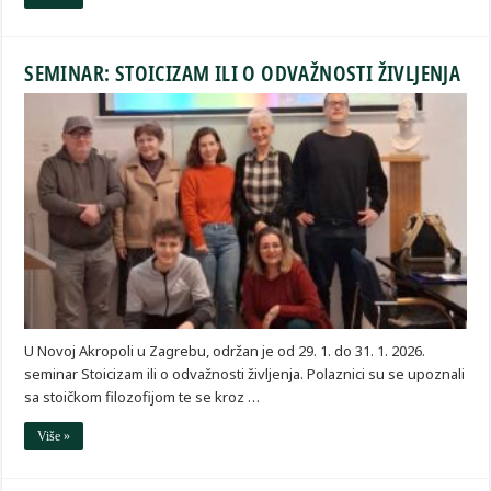
SEMINAR: STOICIZAM ILI O ODVAŽNOSTI ŽIVLJENJA
U Novoj Akropoli u Zagrebu, održan je od 29. 1. do 31. 1. 2026.
seminar Stoicizam ili o odvažnosti življenja. Polaznici su se upoznali
sa stoičkom filozofijom te se kroz …
Više »