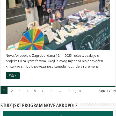
Nova Akropola u Zagrebu, dana 16.11.2025., učestvovala je u
projektu Ilica Q’art, festivalu koji je ovog mjeseca bio posvećen
knjizi kao simbolu povezanosti između ljudi, ideja i vremena.
Više »
1
2
3
4
5
»
10
...
Zadnje »
Page 1 of 14
STUDIJSKI PROGRAM NOVE AKROPOLE