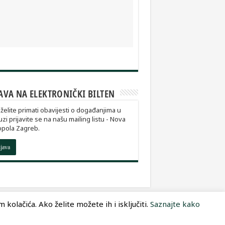
AVA NA ELEKTRONIČKI BILTEN
želite primati obavijesti o događanjima u
zi prijavite se na našu mailing listu - Nova
opola Zagreb.
ijava
kolačića. Ako želite možete ih i isključiti.
Saznajte kako
Dizajn:
Optimum Dizajn