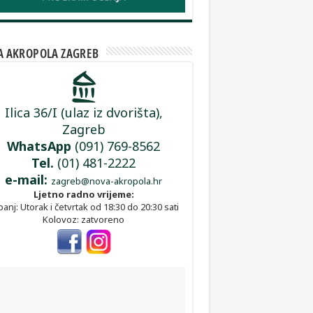
 AKROPOLA ZAGREB
Ilica 36/I (ulaz iz dvorišta),
Zagreb
WhatsApp
(091) 769-8562
Tel.
(01) 481-2222
e-mail:
zagreb@nova-akropola.hr
Ljetno radno vrijeme:
panj: Utorak i četvrtak od 18:30 do 20:30 sati
Kolovoz: zatvoreno