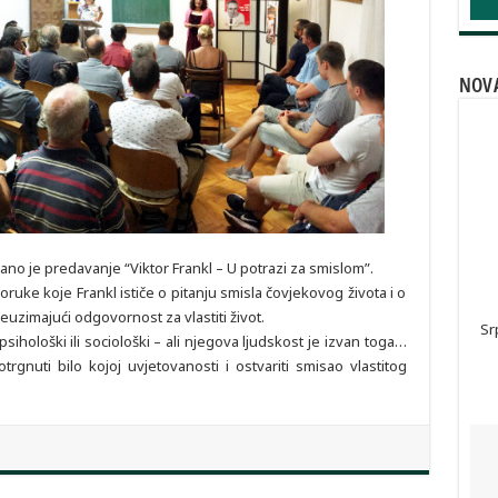
NOVA
o je predavanje “Viktor Frankl – U potrazi za smislom”.
ruke koje Frankl ističe o pitanju smisla čovjekovog života i o
uzimajući odgovornost za vlastiti život.
Sr
psihološki ili sociološki – ali njegova ljudskost je izvan toga…
nuti bilo kojoj uvjetovanosti i ostvariti smisao vlastitog