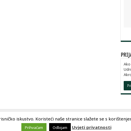
PRIJ
Ako 
Udru
Akr
Pr
sničko iskustvo. Koristeći naše stranice slažete se s korištenjem 
Uvjeti privatnosti
Prihvaćam
Odbijam