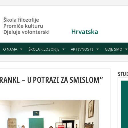
O NAMA
ŠKOLA FILOZOFIJE
AKTIVNOSTI
GDJE SMO
STU
RANKL – U POTRAZI ZA SMISLOM”