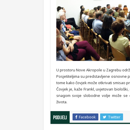
U prostoru Nove Akropole u Zagrebu održan
Posjetiteljima su predstavljene osnovne po
tome kako čovjek može otkrivati smisao pre
Čovjek je, kaže Frankl, uvjetovan biološki, 
snagom svoje slobodne volje može se otrg
života.
Facebook
Twitter
Podijeli