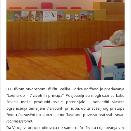
U Pučkom otvorenom učilištu Velika Gorica održano je predavanje
“Leonardo – 7 životnih principa”. Posjetitelji su mogli saznati kako
čovjek može produbiti svoje potencijale i pobijediti vlastita
ograničenja temeljem 7 životnih principa, od znatiželjnog pristupa
životu
(curiosita)
do spoznaje međusobne povezanosti svih stvari
(connnessione).
Da Vincijevi principi otkrivaju ne samo način života i djelovanja već