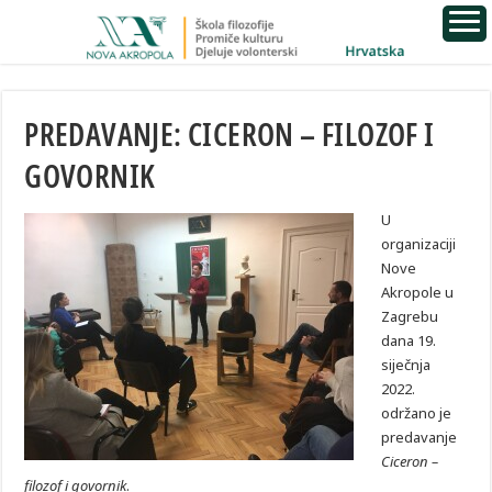
PREDAVANJE: CICERON – FILOZOF I
GOVORNIK
U
organizaciji
Nove
Akropole u
Zagrebu
dana 19.
siječnja
2022.
održano je
predavanje
Ciceron –
filozof i govornik
.