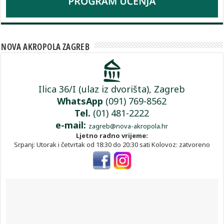
NOVA AKROPOLA ZAGREB
Ilica 36/I (ulaz iz dvorišta), Zagreb
WhatsApp
(091) 769-8562
Tel.
(01) 481-2222
e-mail:
zagreb@nova-akropola.hr
Ljetno radno vrijeme:
Srpanj: Utorak i četvrtak od 18:30 do 20:30 sati Kolovoz: zatvoreno