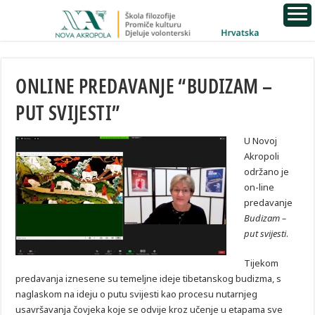
ONLINE PREDAVANJE “BUDIZAM –
PUT SVIJESTI”
U Novoj
Akropoli
održano je
on-line
predavanje
Budizam –
put svijesti
.
Tijekom
predavanja iznesene su temeljne ideje tibetanskog budizma, s
naglaskom na ideju o putu svijesti kao procesu nutarnjeg
usavršavanja čovjeka koje se odvije kroz učenje u etapama sve