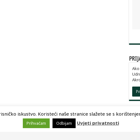
PRIJ
Ako 
Udru
Akr
Pr
sničko iskustvo. Koristeći naše stranice slažete se s korištenjem 
Uvjeti privatnosti
Prihvaćam
Odbijam