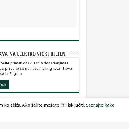
AVA NA ELEKTRONIČKI BILTEN
želite primati obavijesti o događanjima u
zi prijavite se na našu mailing listu - Nova
opola Zagreb.
ijava
kolačića. Ako želite možete ih i isključiti.
Saznajte kako
Dizajn:
Optimum Dizajn