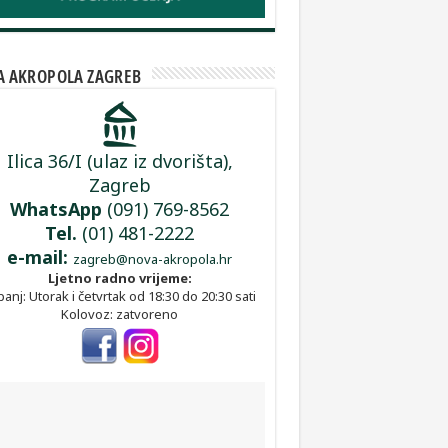
 AKROPOLA ZAGREB
Ilica 36/I (ulaz iz dvorišta),
Zagreb
WhatsApp
(091) 769-8562
Tel.
(01) 481-2222
e-mail:
zagreb@nova-akropola.hr
Ljetno radno vrijeme:
panj: Utorak i četvrtak od 18:30 do 20:30 sati
Kolovoz: zatvoreno