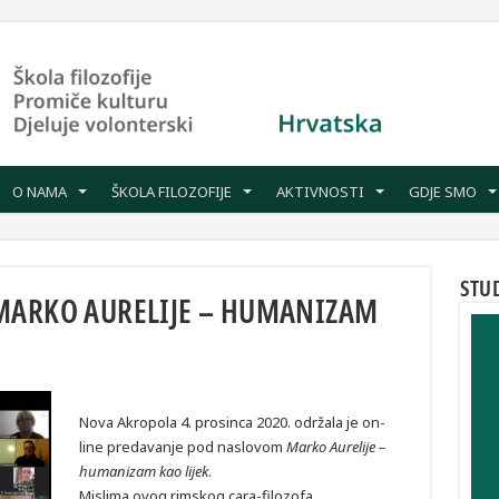
O NAMA
ŠKOLA FILOZOFIJE
AKTIVNOSTI
GDJE SMO
STU
MARKO AURELIJE – HUMANIZAM
Nova Akropola 4. prosinca 2020. održala je on-
line predavanje pod naslovom
Marko Aurelije –
humanizam kao lijek
.
Mislima ovog rimskog cara-filozofa