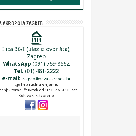
 AKROPOLA ZAGREB
Ilica 36/I (ulaz iz dvorišta),
Zagreb
WhatsApp
(091) 769-8562
Tel.
(01) 481-2222
e-mail:
zagreb@nova-akropola.hr
Ljetno radno vrijeme:
panj: Utorak i četvrtak od 18:30 do 20:30 sati
Kolovoz: zatvoreno