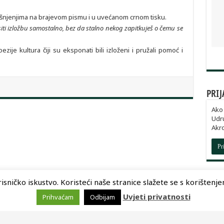
jašnjenjima na brajevom pismu i u uvećanom crnom tisku.
siti izložbu samostalno, bez da stalno nekog zapitkuješ o čemu se
zije kultura čiji su eksponati bili izloženi i pružali pomoć i
PRIJ
Ako 
Udru
Akr
Pr
sničko iskustvo. Koristeći naše stranice slažete se s korištenjem 
Uvjeti privatnosti
Prihvaćam
Odbijam