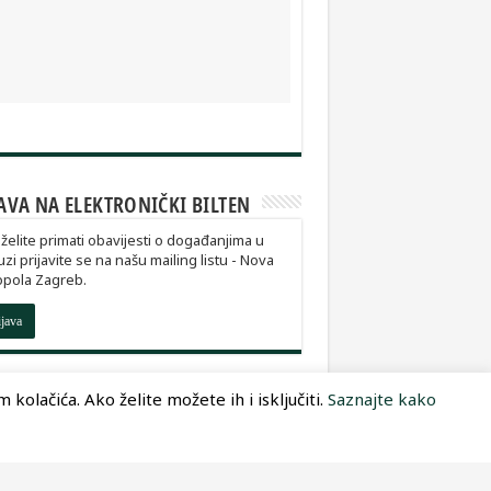
AVA NA ELEKTRONIČKI BILTEN
želite primati obavijesti o događanjima u
zi prijavite se na našu mailing listu - Nova
opola Zagreb.
ijava
kolačića. Ako želite možete ih i isključiti.
Saznajte kako
Dizajn:
Optimum Dizajn