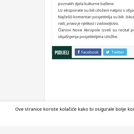
poznatih djela kulturne baštine.
Uz eksponate su bili izloženi natpisi s ob
Najčešći komentari posjetitelja su bili:
Isku
radi, prava je rijetkost i zadovoljstvo.
Članovi Nove Akropole izveli su recital poe
objašnjenja posjetiteljima izložbe.
Facebook
Twitter
Podijeli
Ove stranice koriste kolačiće kako bi osigurale bolje kori
© Copyright 2026, Nova Akropola