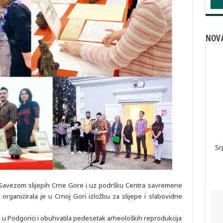
NOVA
Sr
a Savezom slijepih Crne Gore i uz podršku Centra savremene
rganizirala je u Crnoj Gori izložbu za slijepe i slabovidne
om u Podgorici i obuhvatila pedesetak arheoloških reprodukcija