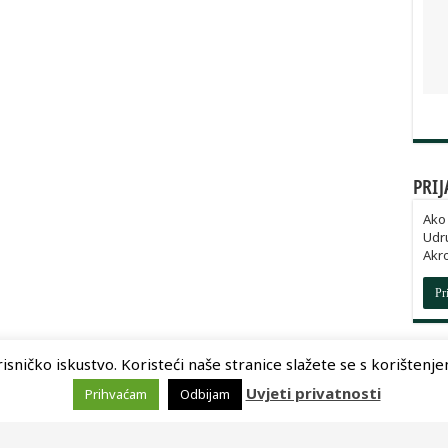
PRIJ
Ako 
Udru
Akr
Pr
sničko iskustvo. Koristeći naše stranice slažete se s korištenjem 
Uvjeti privatnosti
Prihvaćam
Odbijam