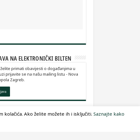
AVA NA ELEKTRONIČKI BILTEN
želite primati obavijesti o događanjima u
zi prijavite se na našu mailing listu - Nova
opola Zagreb.
ijava
kolačića. Ako želite možete ih i isključiti.
Saznajte kako
Dizajn:
Optimum Dizajn