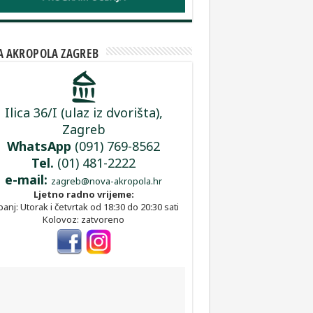
 AKROPOLA ZAGREB
Ilica 36/I (ulaz iz dvorišta),
Zagreb
WhatsApp
(091) 769-8562
Tel.
(01) 481-2222
e-mail:
zagreb@nova-akropola.hr
Ljetno radno vrijeme:
panj: Utorak i četvrtak od 18:30 do 20:30 sati
Kolovoz: zatvoreno