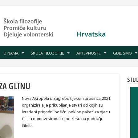
O NAMA
ŠKOLA FILOZOFIJE
AKTIVNOSTI
GDJE SMO
STU
ZA GLINU
Nova Akropola u Zagrebu tijekom prosinca 2021.
organizirala je prikupljanje stvari od kojih su
izrađeni prigodni božićni poklon paketi za djecu
čiji su domovi stradali u potresu na području
Gline.