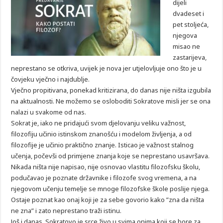
dijeli
dvadeset i
pet stoljeća,
njegova
misao ne
zastarijeva,
neprestano se otkriva, uvijek je nova jer utjelovljuje ono što je u
čovjeku vječno i najdublje.
Vječno propitivana, ponekad kritizirana, do danas nije ništa izgubila
na aktualnosti. Ne možemo se osloboditi Sokratove misli jer se ona
nalazi u svakome od nas.
Sokrat je, iako ne pridajući svom djelovanju veliku važnost,
filozofiju učinio istinskom znanošću i modelom življenja, a od
filozofije je učinio praktično znanje. Isticao je važnost stalnog
učenja, počevši od primjene znanja koje se neprestano usavršava.
Nikada ništa nije napisao, nije osnovao vlastitu filozofsku školu,
podučavao je poznate državnike i filozofe svog vremena, a na
njegovom učenju temelje se mnoge filozofske škole poslije njega.
Ostaje poznat kao onaj koji je za sebe govorio kako ”zna da ništa
ne zna” i zato neprestano traži istinu.
Još i danas, Sokratovo je srce živo u svima onima koji se bore za