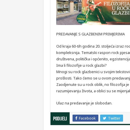
PREDAVANJE S GLAZBENIM PRIMJERIMA
Od kraja 60-tih godina 20. stoljeća izraz r
kompleksnija. Tematski raspon rock pjesam
društvena, politička i općenito, egzistencija
Ima li filozofije u rock glazbi?
Mnogi su rock glazbenici u svojim tekstovim
prošlosti. Tako ćemo se u ovom predavanju
Zaodjenute su u rock oblik, no filozofija 
razumijevanju života, a oblici su se mijenjal
Ulaz na predavanje je slobodan.
Facebook
Twitter
Podijeli