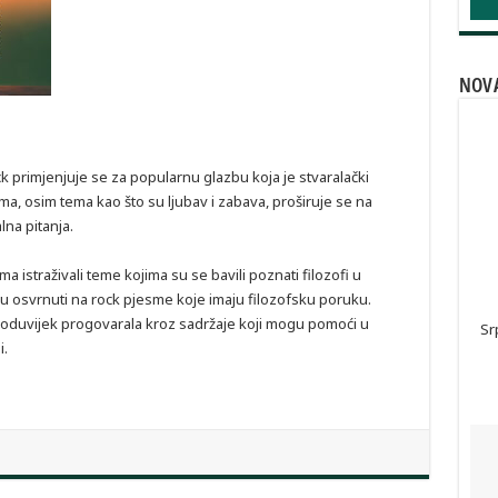
NOVA
ock primjenjuje se za popularnu glazbu koja je stvaralački
a, osim tema kao što su ljubav i zabava, proširuje se na
lna pitanja.
a istraživali teme kojima su se bavili poznati filozofi u
 osvrnuti na rock pjesme koje imaju filozofsku poruku.
je oduvijek progovarala kroz sadržaje koji mogu pomoći u
Sr
i.