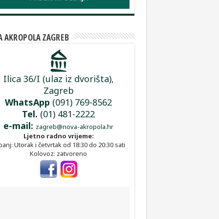
 AKROPOLA ZAGREB
Ilica 36/I (ulaz iz dvorišta),
Zagreb
WhatsApp
(091) 769-8562
Tel.
(01) 481-2222
e-mail:
zagreb@nova-akropola.hr
Ljetno radno vrijeme:
panj: Utorak i četvrtak od 18:30 do 20:30 sati
Kolovoz: zatvoreno