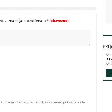
Obavezna polja su označena sa
* (obavezno)
PRIJ
Ako 
Udru
Akr
Pr
cu u ovom internet pregledniku za sljedeći put kada budem