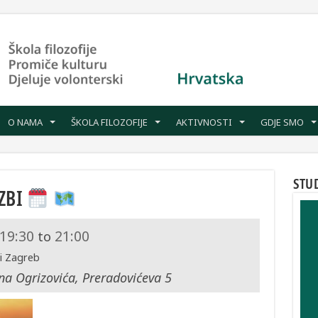
O NAMA
ŠKOLA FILOZOFIJE
AKTIVNOSTI
GDJE SMO
STU
AZBI
19:30
21:00
to
ti Zagreb
na Ogrizovića, Preradovićeva 5