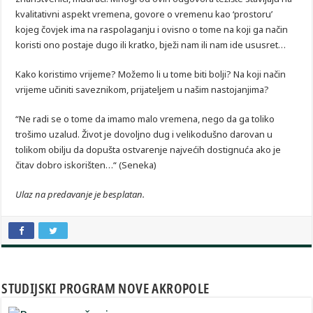
kvalitativni aspekt vremena, govore o vremenu kao ‘prostoru’
kojeg čovjek ima na raspolaganju i ovisno o tome na koji ga način
koristi ono postaje dugo ili kratko,
bježi
nam ili nam ide ususret…
Kako koristimo
vrijeme
? Možemo li u tome biti bolji? Na koji način
vrijeme
učiniti saveznikom, prijateljem u našim nastojanjima?
“Ne radi se o tome da imamo malo vremena, nego da ga toliko
trošimo uzalud. Život je dovoljno dug i velikodušno darovan u
tolikom obilju da dopušta ostvarenje najvećih dostignuća ako je
čitav dobro iskorišten…“ (Seneka)
Ulaz na predavanje je besplatan.
STUDIJSKI PROGRAM NOVE AKROPOLE