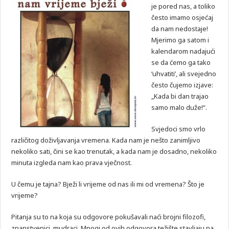
je pored nas, a toliko
često imamo osjećaj
da nam nedostaje!
Mjerimo ga satom i
kalendarom nadajući
se da ćemo ga tako
‘uhvatiti’, ali svejedno
često čujemo izjave:
„Kada bi dan trajao
samo malo duže!“.
Svjedoci smo vrlo
različitog doživljavanja vremena. Kada nam je nešto zanimljivo
nekoliko sati, čini se kao trenutak, a kada nam je dosadno, nekoliko
minuta izgleda nam kao prava vječnost.
U čemu je tajna?
Bježi
li
vrijeme
od nas ili mi od vremena? Što je
vrijeme
?
Pitanja su to na koja su odgovore pokušavali naći brojni filozofi,
znanstvenici, mudraci. Mnogi od ovih odgovora težište stavljaju na