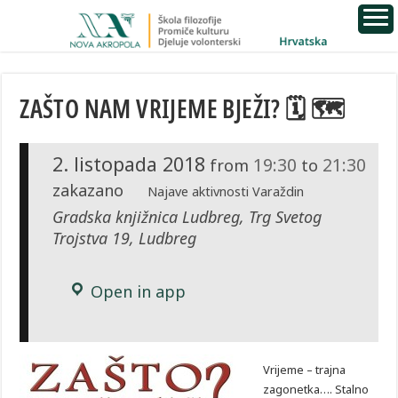
ZAŠTO NAM VRIJEME BJEŽI? 🗓 🗺
2. listopada 2018
19:30
21:30
from
to
zakazano
Najave aktivnosti Varaždin
Gradska knjižnica Ludbreg, Trg Svetog
Trojstva 19, Ludbreg
Open in app
Vrijeme
– trajna
zagonetka…. Stalno