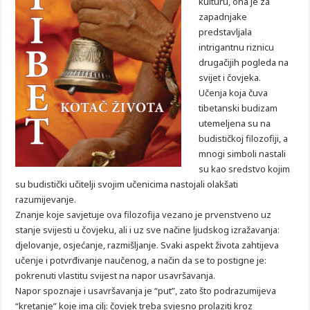
kulturu, ona je za
zapadnjake
predstavljala
intrigantnu riznicu
drugačijih pogleda na
svijet i čovjeka.
Učenja koja čuva
tibetanski budizam
utemeljena su na
budističkoj filozofiji, a
mnogi simboli nastali
su kao sredstvo kojim
su budistički učitelji svojim učenicima nastojali olakšati
razumijevanje.
Znanje koje savjetuje ova filozofija vezano je prvenstveno uz
stanje svijesti u čovjeku, ali i uz sve načine ljudskog izražavanja:
djelovanje, osjećanje, razmišljanje. Svaki aspekt života zahtijeva
učenje i potvrđivanje naučenog, a način da se to postigne je:
pokrenuti vlastitu svijest na napor usavršavanja.
Napor spoznaje i usavršavanja je “put”, zato što podrazumijeva
“kretanje” koje ima cilj: čovjek treba svjesno prolaziti kroz