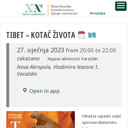
TIBET – KOTAČ ŽIVOTA
27. siječnja 2023
20:00
22:00
from
to
zakazano
Najave aktivnosti Varaždin
Nova Akropola, Vladimira Nazora 1,
Varaždin
Open in app
Otkad je zapadni svijet
upoznao tibetansku