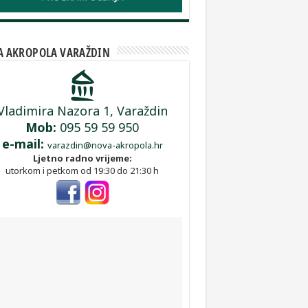
A AKROPOLA VARAŽDIN
Vladimira Nazora 1, Varaždin
Mob:
095 59 59 950
e-mail:
varazdin@nova-akropola.hr
Ljetno radno vrijeme:
utorkom i petkom od 19:30 do 21:30 h