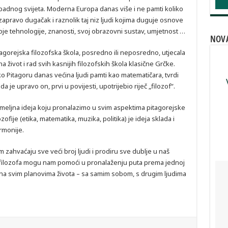
padnog svijeta. Moderna Europa danas više i ne pamti koliko
 zapravo dugačak i raznolik taj niz ljudi kojima duguje osnove
oje tehnologije, znanosti, svoj obrazovni sustav, umjetnost …
NOV
tagorejska filozofska škola, posredno ili neposredno, utjecala
na život i rad svih kasnijih filozofskih škola klasične Grčke.
ko Pitagoru danas većina ljudi pamti kao matematičara, tvrdi
da je upravo on, prvi u povijesti, upotrijebio riječ „filozof“.
meljna ideja koju pronalazimo u svim aspektima pitagorejske
ozofije (etika, matematika, muzika, politika) je ideja sklada i
rmonije.
 zahvaćaju sve veći broj ljudi i prodiru sve dublje u naš
h filozofa mogu nam pomoći u pronalaženju puta prema jednoj
 na svim planovima života – sa samim sobom, s drugim ljudima