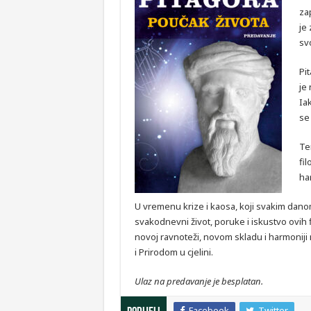
za
je
sv
Pi
je 
Ia
se 
Te
fil
ha
U vremenu krize i kaosa, koji svakim danom
svakodnevni život, poruke i iskustvo ovi
novoj ravnoteži, novom skladu i harmoniji
i Prirodom u cjelini.
Ulaz na predavanje je besplatan.
Facebook
Twitter