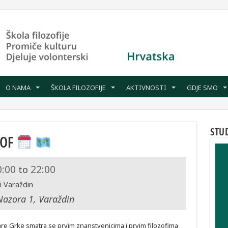
O NAMA
ŠKOLA FILOZOFIJE
AKTIVNOSTI
GDJE SMO
STU
ZOF
0:00
22:00
to
i Varaždin
Nazora 1, Varaždin
are Grke smatra se prvim znanstvenicima i prvim filozofima