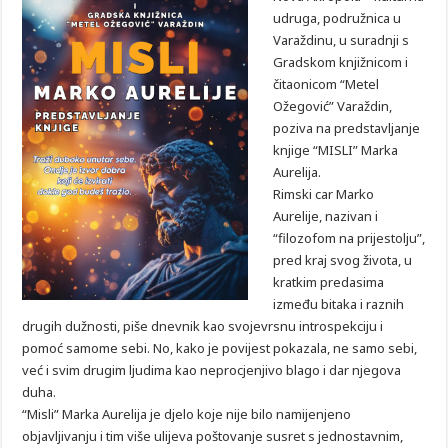
udruga, podružnica u
Varaždinu, u suradnji s
Gradskom knjižnicom i
čitaonicom “Metel
Ožegović” Varaždin,
poziva na predstavljanje
knjige “MISLI” Marka
Aurelija.
Rimski car Marko
Aurelije, nazivan i
“filozofom na prijestolju”,
pred kraj svog života, u
kratkim predasima
između bitaka i raznih
drugih dužnosti, piše dnevnik kao svojevrsnu introspekciju i
pomoć samome sebi. No, kako je povijest pokazala, ne samo sebi,
već i svim drugim ljudima kao neprocjenjivo blago i dar njegova
duha.
“Misli” Marka Aurelija je djelo koje nije bilo namijenjeno
objavljivanju i tim više ulijeva poštovanje susret s jednostavnim,