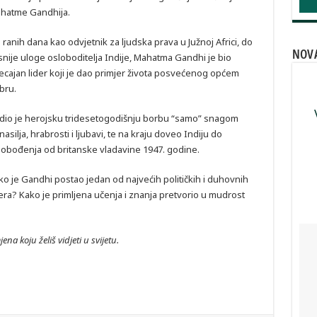
hatme Gandhija.
 ranih dana kao odvjetnik za ljudska prava u Južnoj Africi, do
NOV
snije uloge osloboditelja Indije, Mahatma Gandhi je bio
jecajan lider koji je dao primjer života posvećenog općem
bru.
dio je herojsku tridesetogodišnju borbu “samo” snagom
asilja, hrabrosti i ljubavi, te na kraju doveo Indiju do
lobođenja od britanske vladavine 1947. godine.
ko je Gandhi postao jedan od najvećih političkih i duhovnih
dera? Kako je primljena učenja i znanja pretvorio u mudrost
na koju želiš vidjeti u svijetu.