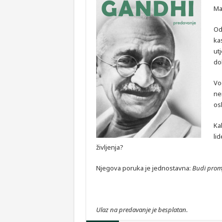
Ma
Od
ka
ut
do
Vo
nen
os
Ka
li
življenja?
Njegova poruka je jednostavna:
Budi promje
Ulaz na predavanje je besplatan.