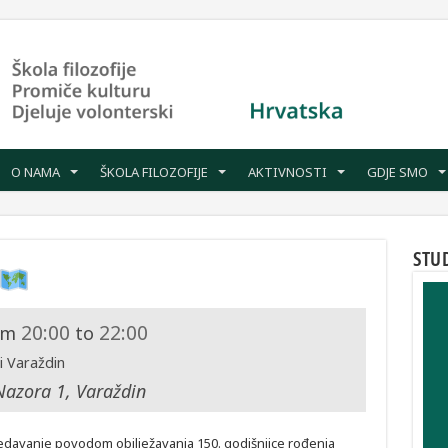
O NAMA
ŠKOLA FILOZOFIJE
AKTIVNOSTI
GDJE SMO
STU
20:00
22:00
om
to
i Varaždin
Nazora 1, Varaždin
edavanje povodom obilježavanja 150. godišnjice rođenja