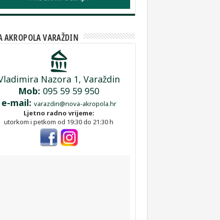
A AKROPOLA VARAŽDIN
Vladimira Nazora 1, Varaždin
Mob:
095 59 59 950
e-mail:
varazdin@nova-akropola.hr
Ljetno radno vrijeme:
utorkom i petkom od 19:30 do 21:30 h