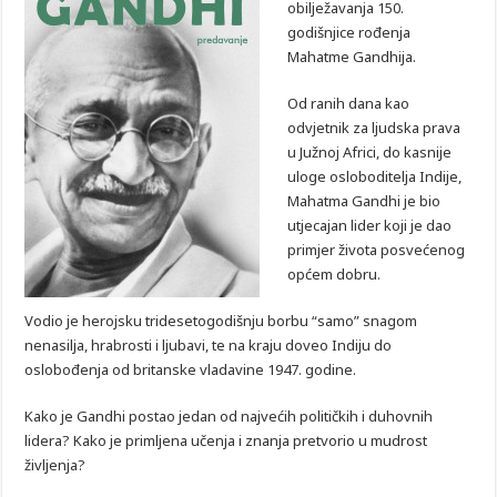
obilježavanja 150.
godišnjice rođenja
Mahatme Gandhija.
Od ranih dana kao
odvjetnik za ljudska prava
u Južnoj Africi, do kasnije
uloge osloboditelja Indije,
Mahatma Gandhi je bio
utjecajan lider koji je dao
primjer života posvećenog
općem dobru.
Vodio je herojsku tridesetogodišnju borbu “samo” snagom
nenasilja, hrabrosti i ljubavi, te na kraju doveo Indiju do
oslobođenja od britanske vladavine 1947. godine.
Kako je Gandhi postao jedan od najvećih političkih i duhovnih
lidera? Kako je primljena učenja i znanja pretvorio u mudrost
življenja?