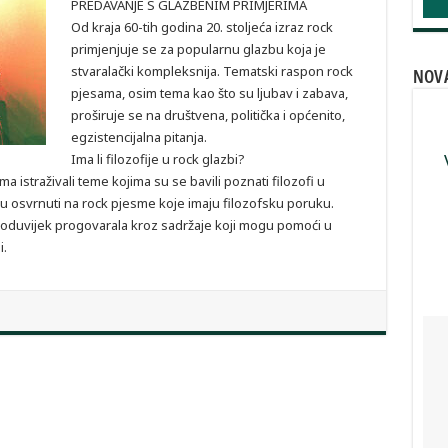
PREDAVANJE S GLAZBENIM PRIMJERIMA
Od kraja 60-tih godina 20. stoljeća izraz rock
primjenjuje se za popularnu glazbu koja je
stvaralački kompleksnija. Tematski raspon rock
NOV
pjesama, osim tema kao što su ljubav i zabava,
proširuje se na društvena, politička i općenito,
egzistencijalna pitanja.
Ima li filozofije u rock glazbi?
a istraživali teme kojima su se bavili poznati filozofi u
 osvrnuti na rock pjesme koje imaju filozofsku poruku.
je oduvijek progovarala kroz sadržaje koji mogu pomoći u
i.