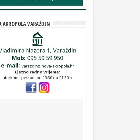
A AKROPOLA VARAŽDIN
Vladimira Nazora 1, Varaždin
Mob:
095 59 59 950
e-mail:
varazdin@nova-akropola.hr
Ljetno radno vrijeme:
utorkom i petkom od 19:30 do 21:30 h