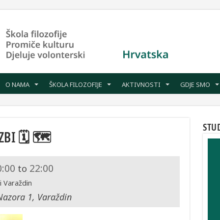
O NAMA
ŠKOLA FILOZOFIJE
AKTIVNOSTI
GDJE SMO
STU
ZBI 🗓 🗺
0:00
22:00
to
i Varaždin
Nazora 1, Varaždin