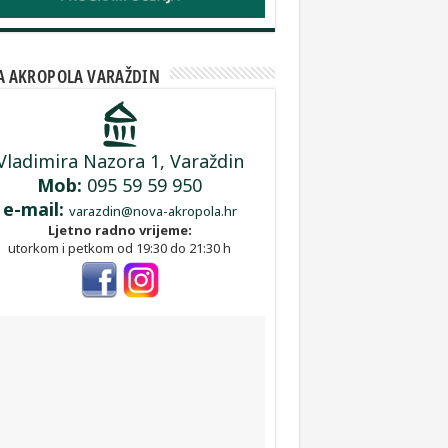
A AKROPOLA VARAŽDIN
Vladimira Nazora 1, Varaždin
Mob:
095 59 59 950
e-mail:
varazdin@nova-akropola.hr
Ljetno radno vrijeme:
utorkom i petkom od 19:30 do 21:30 h