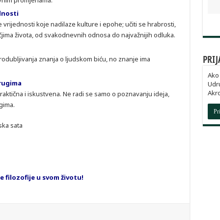
tivnim promjenama.
dnosti
ijednosti koje nadilaze kulture i epohe; učiti se hrabrosti,
čjima života, od svakodnevnih odnosa do najvažnijih odluka.
PRIJ
o produbljivanja znanja o ljudskom biću, no znanje ima
Ako 
drugima
Udru
Akro
 praktična i iskustvena. Ne radi se samo o poznavanju ideja,
ugima.
Pr
ska sata
e filozofije u svom životu!