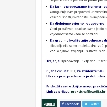
Svijest o sebi je prvi korak prema pozi
Da jasnije prepoznamo trajne vrije
Omogućuje nam prepoznati univerzalne vr
velikodušnosti, iskrenosti u svim podru
Da djelujemo svjesno i odgovorno
Čitati, proučavati, pitati se, samo je di
vrijednost samo kada se primijeni.
Da gradimo kvalitetnije odnose s 
Filozofija nije samo intelektualna, već i
već i o njihovu življenju u suživotu s dr
Trajanje
: 8 predavanja • 1x tjedno • 2 škol
Cijena ciklusa
: 80 €,
za studente:
50 €
Ulaz na prvo predavanje je slobodan
Pridružite se i otkrijte snagu praktičn
Link za prijavu
:
prakticnafilozofija.hr
Facebook
Twitter
Podijeli