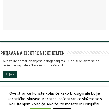
PRIJAVA NA ELEKTRONIČKI BILTEN
Ako želite primati obavijesti o događanjima u Udruzi prijavite se na
našu mailing listu - Nova Akropola Varaždin.
Prijava
Ove stranice koriste kolačiće kako bi osigurale bolje
korisničko iskustvo. Koristeći naše stranice slažete se s
Dizajn:
Optimum Dizajn
korištenjem kolačića. Ako želite možete ih i isključiti.