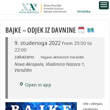
BAJKE – ODJEK IZ DAVNINE
9. studenoga 2022
20:00
from
to
22:00
zakazano
Najave aktivnosti Varaždin
Nova Akropola, Vladimira Nazora 1,
Varaždin
Open in app
Vile i vilenjaci,
čarobnjaci,