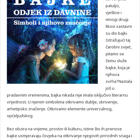
patuljci,
vještice i
mnogi drugi
likovi sastavni
su dio bajki.
Istražujući taj
čarobni svijet,
pitamo se
čemu služe
bajke, koja je
njihova
svrha?Nastala
još u
pradavnim vremenima, bajka nikada nije imala isključivo literarnu
vrijednost. U njenim simbolima otkrivamo dublje, skrivenije,
arhetipsko značenje. Otkrivamo elemente univerzalnog,
općeljudskog.
Bez obzira na vrijeme, prostor ili kulturu, istine što ih prenose
bajke usmjeravaju čovjeka na otkrivanje njegovih prirodnih snaga i