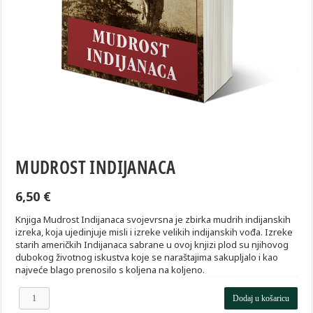
MUDROST INDIJANACA
6,50
€
Knjiga Mudrost Indijanaca svojevrsna je zbirka mudrih indijanskih
izreka, koja ujedinjuje misli i izreke velikih indijanskih vođa. Izreke
starih američkih Indijanaca sabrane u ovoj knjizi plod su njihovog
dubokog životnog iskustva koje se naraštajima sakupljalo i kao
najveće blago prenosilo s koljena na koljeno.
Mudrost
Dodaj u košaricu
Indijanaca