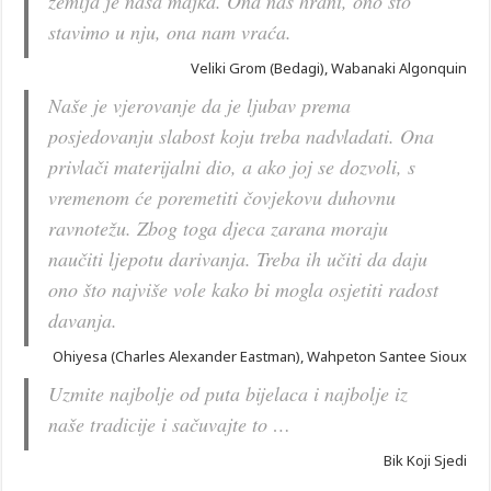
zemlja je naša majka. Ona nas hrani, ono što
stavimo u nju, ona nam vraća.
Veliki Grom (Bedagi), Wabanaki Algonquin
Naše je vjerovanje da je ljubav prema
posjedovanju slabost koju treba nadvladati. Ona
privlači materijalni dio, a ako joj se dozvoli, s
vremenom će poremetiti čovjekovu duhovnu
ravnotežu. Zbog toga djeca zarana moraju
naučiti ljepotu darivanja. Treba ih učiti da daju
ono što najviše vole kako bi mogla osjetiti radost
davanja.
Ohiyesa (Charles Alexander Eastman), Wahpeton Santee Sioux
Uzmite najbolje od puta bijelaca i najbolje iz
naše tradicije i sačuvajte to …
Bik Koji Sjedi