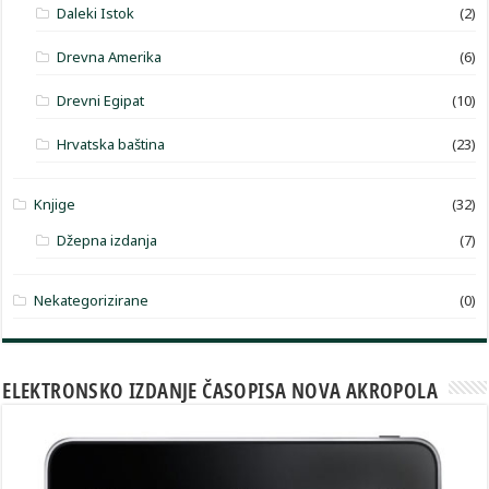
Daleki Istok
(2)
Drevna Amerika
(6)
Drevni Egipat
(10)
Hrvatska baština
(23)
Knjige
(32)
Džepna izdanja
(7)
Nekategorizirane
(0)
ELEKTRONSKO IZDANJE ČASOPISA NOVA AKROPOLA