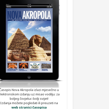
Časopis Nova Akropola izlazi mjesečno u
elektronskom izdanju uz misao vodilju: za
boljeg čovjeka i bolji svijet!
Izdanja možete pogledati ili preuzeti na
web stranici časopisa