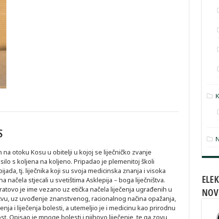
K
S
N
na otoku Kosu u obitelji u kojoj se liječničko zvanje
ilo s koljena na koljeno. Pripadao je plemenitoj školi
ijada, tj. liječnika koji su svoja medicinska znanja i visoka
ELE
a načela stjecali u svetištima Asklepija – boga liječništva.
ratovo je ime vezano uz etička načela liječenja ugrađenih u
NOV
tvu, uz uvođenje znanstvenog, racionalnog načina opažanja,
nja i liječenja bolesti, a utemeljio je i medicinu kao prirodnu
t. Opisao je mnoge bolesti i njihovo liječenje, te ga zovu