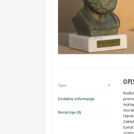
OPI
Opis
Rođen 
Dodatne informacije
prenos
Asklep
moraln
Recenzije (0)
Hipok
Zakle
tumače
znanos