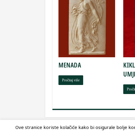
MENADA
KIK
UMJ
Pročitaj više
Pročit
Ove stranice koriste kolačiće kako bi osigurale bolje kori
© Copyright 2026, Nova Akropola