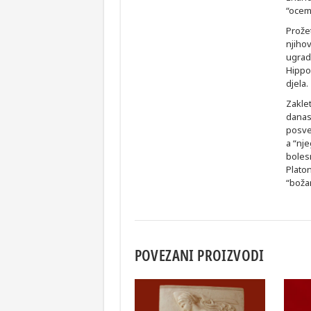
“ocem
Prože
njiho
ugradi
Hippo
djela.
Zaklet
danas 
posve
a “nje
bolesn
Platon
“boža
POVEZANI PROIZVODI