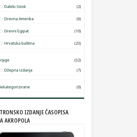
Daleki Istok
(2)
Drevna Amerika
(6)
Drevni Egipat
(10)
Hrvatska baština
(23)
njige
(32)
Džepna izdanja
(7)
ekategorizirane
(0)
KTRONSKO IZDANJE ČASOPISA
A AKROPOLA