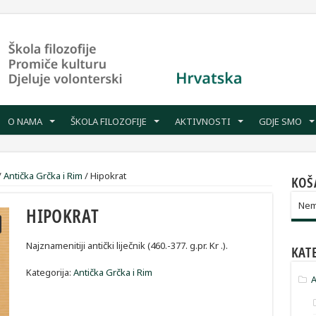
O NAMA
ŠKOLA FILOZOFIJE
AKTIVNOSTI
GDJE SMO
/
Antička Grčka i Rim
/
Hipokrat
KOŠ
Nema
HIPOKRAT
Najznamenitiji antički liječnik (460.-377. g.pr. Kr .).
KAT
Kategorija:
Antička Grčka i Rim
A