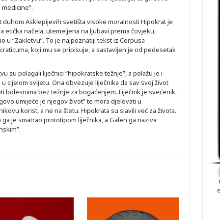
 medicine”.
t duhom Asklepijevih svetišta visoke moralnosti Hipokrat je
va etička načela, utemeljena na ljubavi prema čovjeku,
o u “Zakletvu”. To je najpoznatiji tekst iz Corpusa
craticuma, koji mu se pripisuje, a sastavljen je od pedesetak
vu su polagali liječnici “hipokratske težnje”, a polažu je i
u cijelom svijetu. Ona obvezuje liječnika da sav svoj život
ti bolesnima bez težnje za bogaćenjem. Liječnik je svećenik,
govo umijeće je njegov život” te mora djelovati u
ikovu korist, a ne na štetu. Hipokrata su slavili već za života.
 ga je smatrao prototipom liječnika, a Galen ga naziva
nskim”.