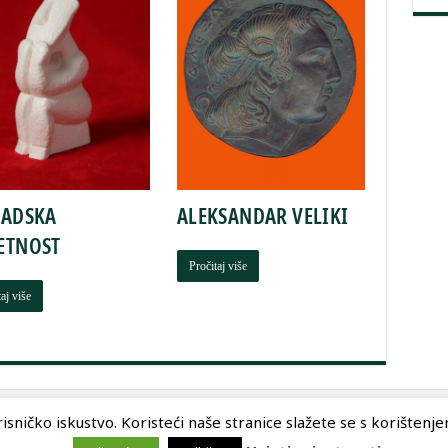
LADSKA
ALEKSANDAR VELIKI
ETNOST
Pročitaj više
aj više
sničko iskustvo. Koristeći naše stranice slažete se s korištenjem 