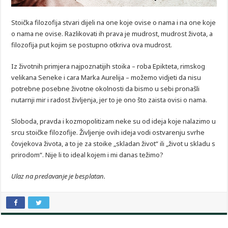
Stoička filozofija stvari dijeli na one koje ovise o nama i na one koje
o nama ne ovise. Razlikovati ih prava je mudrost, mudrost života, a
filozofija put kojim se postupno otkriva ova mudrost.
Iz životnih primjera najpoznatijih stoika – roba Epikteta, rimskog
velikana Seneke i cara Marka Aurelija – možemo vidjeti da nisu
potrebne posebne životne okolnosti da bismo u sebi pronašli
nutarnji mir i radost življenja, jer to je ono što zaista ovisi o nama.
Sloboda, pravda i kozmopolitizam neke su od ideja koje nalazimo u
srcu stoičke filozofije. Življenje ovih ideja vodi ostvarenju svrhe
čovjekova života, a to je za stoike „skladan život“ ili „život u skladu s
prirodom“. Nije li to ideal kojem i mi danas težimo?
Ulaz na predavanje je besplatan.