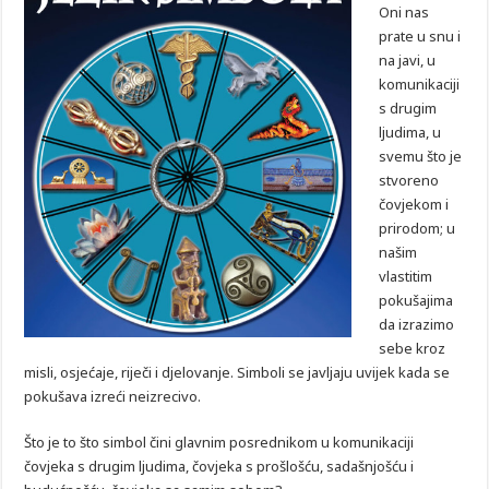
Oni nas
prate u snu i
na javi, u
komunikaciji
s drugim
ljudima, u
svemu što je
stvoreno
čovjekom i
prirodom; u
našim
vlastitim
pokušajima
da izrazimo
sebe kroz
misli, osjećaje, riječi i djelovanje. Simboli se javljaju uvijek kada se
pokušava izreći neizrecivo.
Što je to što simbol čini glavnim posrednikom u komunikaciji
čovjeka s drugim ljudima, čovjeka s prošlošću, sadašnjošću i