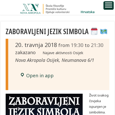
ZABORAVLJENI JEZIK SIMBOLA
20. travnja 2018
19:30
21:30
from
to
zakazano
Najave aktivnosti Osijek
Nova Akropola Osijek, Neumanova 6/1
Open in app
Život svakog
čovjeka
ispunjen je
simbolima.