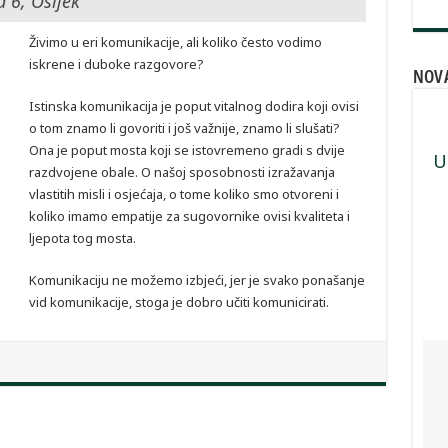
 6, Osijek
Živimo u eri komunikacije, ali koliko često vodimo
iskrene i duboke razgovore?
NOVA
Istinska komunikacija je poput vitalnog dodira koji ovisi
o tom znamo li govoriti i još važnije, znamo li slušati?
Ona je poput mosta koji se istovremeno gradi s dvije
U
razdvojene obale. O našoj sposobnosti izražavanja
vlastitih misli i osjećaja, o tome koliko smo otvoreni i
koliko imamo empatije za sugovornike ovisi kvaliteta i
ljepota tog mosta.
Komunikaciju ne možemo izbjeći, jer je svako ponašanje
vid komunikacije, stoga je dobro učiti komunicirati.