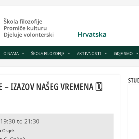
O NAMA
ŠKOLA FILOZOFIJE
AKTIVNOSTI
GDJE SMO
STU
 – IZAZOV NAŠEG VREMENA 🗓
19:30
21:30
to
i Osijek