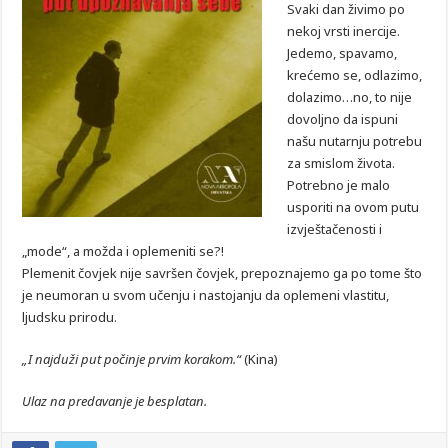
Svaki dan živimo po
nekoj vrsti inercije.
Jedemo, spavamo,
krećemo se, odlazimo,
dolazimo…no, to nije
dovoljno da ispuni
našu nutarnju potrebu
za smislom života.
Potrebno je malo
usporiti na ovom putu
izvještačenosti i
„mode“, a možda i oplemeniti se?!
Plemenit čovjek nije savršen čovjek, prepoznajemo ga po tome što
je neumoran u svom učenju i nastojanju da oplemeni vlastitu,
ljudsku prirodu.
„I najduži put počinje prvim korakom.“
(Kina)
Ulaz na predavanje je besplatan.