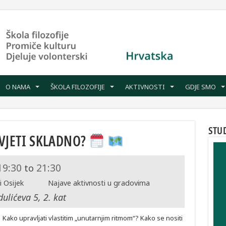
O NAMA
ŠKOLA FILOZOFIJE
AKTIVNOSTI
GDJE SMO
STU
IVJETI SKLADNO?
19:30
21:30
to
i Osijek
Najave aktivnosti u gradovima
ulićeva 5, 2. kat
Kako upravljati vlastitim „unutarnjim ritmom“? Kako se nositi