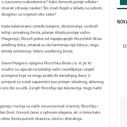
s izazovima svakodnevice? Kako donositi jasnije odluke i
stvarati zdravije navike? Što znači živjeti u skladu sa sobom,
drugima i sa svijetom oko sebe?
NOVA
Kada balansiramo između karijere, obrazovanja, osobnih
težnji i privatnog života, pitanje sklada postaje važno.
Pitagorejci, filozofi jedne od najutjecajnijih filozofskih škola
U
antičkog doba, smatrali su da harmonija nije luksuz, nego
temelj smislenog i dobro uređenog života.
Slavni Pitagora i njegova filozofska škola u 6. st. pr. Kr.
snažno su utjecali na tadašnji način razmišljanja i unijeli
promjene koje se mogu pratiti do današnjeg dana. U
povijesti su ostali zapamćeni kao primjer skladnog, aktivnog
 ono što su učili. Za njih filozofija nije bila teorija, nego način
gorejci i na koji su način oni povezivali znanost, filozofiju i
an život. Govorit ćemo o njihovim idejama, ali i o tome kako
tmu života punom obaveza, izbora i distrakcija.