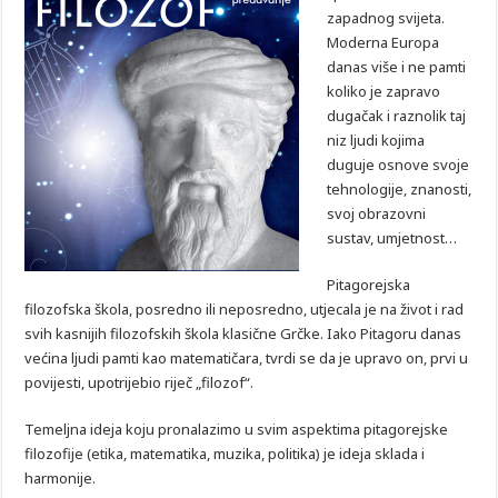
zapadnog svijeta.
Moderna Europa
danas više i ne pamti
koliko je zapravo
dugačak i raznolik taj
niz ljudi kojima
duguje osnove svoje
tehnologije, znanosti,
svoj obrazovni
sustav, umjetnost…
Pitagorejska
filozofska škola, posredno ili neposredno, utjecala je na život i rad
svih kasnijih filozofskih škola klasične Grčke. Iako Pitagoru danas
većina ljudi pamti kao matematičara, tvrdi se da je upravo on, prvi u
povijesti, upotrijebio riječ „filozof“.
Temeljna ideja koju pronalazimo u svim aspektima pitagorejske
filozofije (etika, matematika, muzika, politika) je ideja sklada i
harmonije.