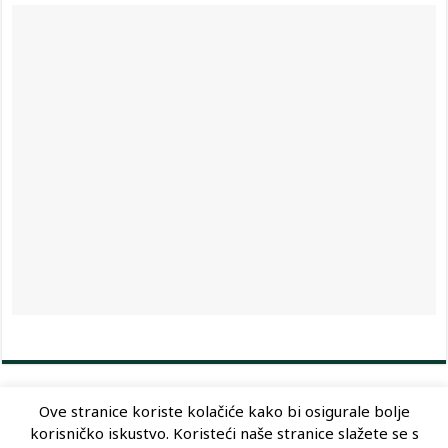
Ove stranice koriste kolačiće kako bi osigurale bolje
korisničko iskustvo. Koristeći naše stranice slažete se s
Dizajn:
Optimum Dizajn