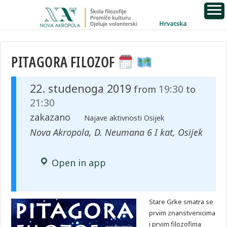
PITAGORA FILOZOF
22. studenoga 2019
19:30
from
to
21:30
zakazano
Najave aktivnosti Osijek
Nova Akropola, D. Neumana 6 I kat, Osijek
Open in app
Stare Grke smatra se
prvim znanstvenicima
i prvim filozofima