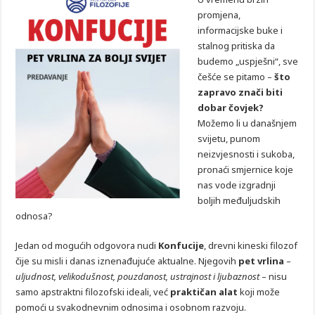
promjena,
informacijske buke i
stalnog pritiska da
budemo „uspješni“, sve
češće se pitamo –
što
zapravo znači biti
dobar čovjek?
Možemo li u današnjem
svijetu, punom
neizvjesnosti i sukoba,
pronaći smjernice koje
nas vode izgradnji
boljih međuljudskih
odnosa?
Jedan od mogućih odgovora nudi
Konfucije
, drevni kineski filozof
čije su misli i danas iznenađujuće aktualne. Njegovih
pet vrlina
–
uljudnost, velikodušnost, pouzdanost, ustrajnost i ljubaznost
– nisu
samo apstraktni filozofski ideali, već
praktičan alat
koji može
pomoći u svakodnevnim odnosima i osobnom razvoju.