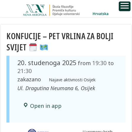
KONFUCIJE – PET VRLINA ZA BOLJI
SVIJET
20. studenoga 2025
19:30
from
to
21:30
zakazano
Najave aktivnosti Osijek
Ul. Dragutina Neumana 6, Osijek
Open in app
U vremenu brzih